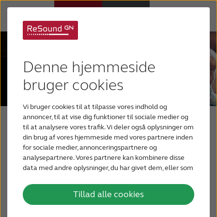
Høreapparater
Denne hjemmeside
Høretab
bruger cookies
Vi bruger cookies til at tilpasse vores indhold og
Support
annoncer, til at vise dig funktioner til sociale medier og
Din blog om hørelse
til at analysere vores trafik. Vi deler også oplysninger om
din brug af vores hjemmeside med vores partnere inden
Om os
for sociale medier, annonceringspartnere og
En blog for mennesker, der har, eller som har
analysepartnere. Vores partnere kan kombinere disse
mistanke om, et høretab. Og for deres
data med andre oplysninger, du har givet dem, eller som
Blog
de har indsamlet fra din brug af deres tjenester.
pårørende, der leder efter nyttige oplysninger
for bedre at forstå deres kære med nedsat
Tillad alle cookies
BLIV TESTPERSON
hørelse.