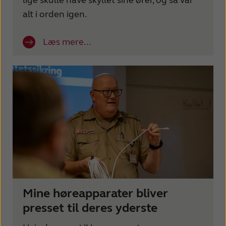
lige skulle have skyllet sine ører, og så var
alt i orden igen.
Læs mere...
Mine høreapparater bliver
presset til deres yderste