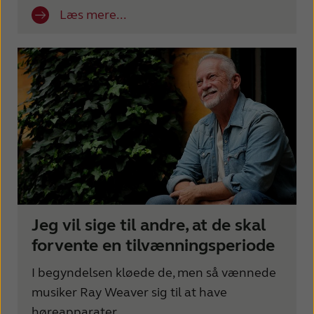
France
India
Læs mere...
International
Italia
Kazakhstan
Korea
Latinoamérica
Netherlands
New Zealand
Norge
Schweiz
Suisse
Suomi
Sverige
Türkçe
United Kingdom
Jeg vil sige til andre, at de skal
forvente en tilvænningsperiode
United States
Österreich
I begyndelsen kløede de, men så vænnede
عربي
日本
musiker Ray Weaver sig til at have
høreapparater.