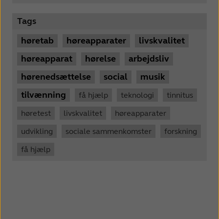
Tags
høretab
høreapparater
livskvalitet
høreapparat
hørelse
arbejdsliv
hørenedsættelse
social
musik
tilvænning
få hjælp
teknologi
tinnitus
høretest
livskvalitet
høreapparater
udvikling
sociale sammenkomster
forskning
få hjælp