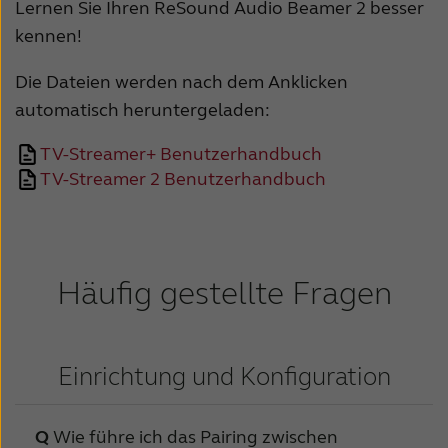
Suomi
Sverige
Lernen Sie Ihren ReSound Audio Beamer 2 besser
kennen!
Türkçe
United Kingdom
Die Dateien werden nach dem Anklicken
United States
Österreich
automatisch heruntergeladen:
عربي
日本
TV-Streamer+ Benutzerhandbuch
TV-Streamer 2 Benutzerhandbuch
Häufig gestellte Fragen
Einrichtung und Konfiguration
Wie führe ich das Pairing zwischen