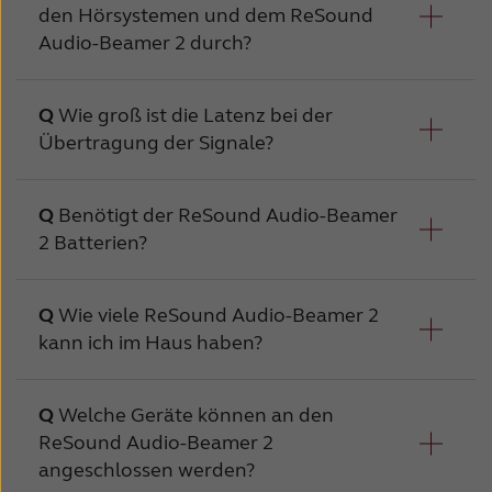
den Hörsystemen und dem ReSound
Audio-Beamer 2 durch?
Wie groß ist die Latenz bei der
Übertragung der Signale?
Beim so genannten Pairing wird eine
Verbindung ausschließlich zwischen Ihren
Hörsystemen und dem ReSound Audio-
Die Latenz beträgt weniger als 20 ms. Bei
Benötigt der ReSound Audio-Beamer
Beamer 2 hergestellt.
Latenzen über 30 Millisekunden können
2 Batterien?
deutliche Echos wahrgenommen werden,
Ihr Hörgeräteakustiker kann das Pairing bei
wenn der Benutzer auch direkte Klänge
Nein, der ReSound Audio-Beamer 2 muss
Wie viele ReSound Audio-Beamer 2
der Hörsystemanpassung vornehmen.
hören kann.
immer an eine externe
kann ich im Haus haben?
Wenn Sie selbst das Pairing Ihrer Hörsysteme
Wechselspannungsquelle angeschlossen
werden.
mit dem ReSound Audio-Beamer 2
Ihre ReSound-Wireless-Hörsysteme können
Welche Geräte können an den
vornehmen, führen Sie die folgenden Schritte
mit bis zu drei Audio-Beamern 2 gleichzeitig
ReSound Audio-Beamer 2
aus:
gepaart werden.
angeschlossen werden?