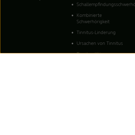
Schallempfindungsschwerhö
Kombinierte
Schwerhörigkeit
Tinnitus-Linderung
Ursachen von Tinnitus
Tinnitus-Klänge
Tinnitus-Klangtherapie
Konzern
Standorte
Über uns
Für Hörakustiker
Stellenangebote
Finden Sie einen
Hörakustiker
Kontakt