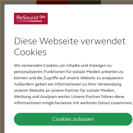
Hilfe für ReSound
Hörsysteme
Audio Beamer
Diese Webseite verwendet
Hörverlust
Cookies
Wir verwenden Cookies, um Inhalte und Anzeigen zu
Über ReSound
personalisieren, Funktionen für soziale Medien anbieten zu
können und die Zugriffe auf unsere Website zu analysieren.
Außerdem geben wir Informationen zu Ihrer Verwendung
Support & Unterstützung
unserer Website an unsere Partner für soziale Medien,
Werbung und Analysen weiter. Unsere Partner führen diese
Informationen möglicherweise mit weiteren Daten zusammen,
FÜR AKUSTIKER
die Sie ihnen bereitgestellt haben oder die sie im Rahmen Ihrer
Nutzung der Dienste gesammelt haben.
Cookies zulassen
ÖSTERREICH