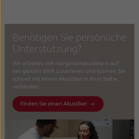
Benötigen Sie persönliche
Unterstützung?
Wir arbeiten mit Hörgeräteakustikern auf
der ganzen Welt zusammen und können Sie
schnell mit einem Akustiker in Ihrer Nähe
verbinden.
Finden Sie einen Akustiker