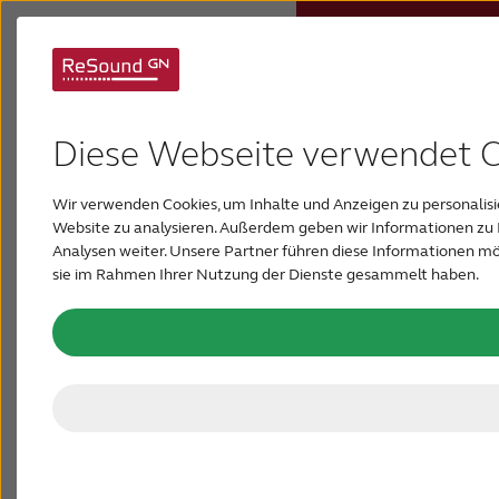
Unterstützung für
Hörsysteme
ReSound Savi
Diese Webseite verwendet 
Hörverlust
ReSound Savi™ wurde entwickelt, um Ihnen ein
Wir verwenden Cookies, um Inhalte und Anzeigen zu personalisie
Website zu analysieren. Außerdem geben wir Informationen zu 
wirklich individuelles Hörerlebnis zu bieten. Hier
Über ReSound
Analysen weiter. Unsere Partner führen diese Informationen mö
finden Sie alles, was Sie brauchen, um mit Ihren
sie im Rahmen Ihrer Nutzung der Dienste gesammelt haben.
Hörsystemen starten zu können und Ihr
Support & Unterstützung
persönliches Hörerlebnis mit unseren
Konnektivitätsoptionen und Apps zu erweitern.
FÜR AKUSTIKER
ÖSTERREICH