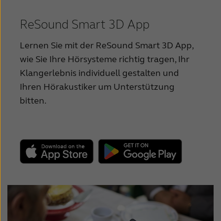
Suomi
Bedienungsanleitung - miniRIE Akku
Türkçe
ReSound Smart 3D App
Bedienungsanleitung - ITC
United States
Lernen Sie mit der ReSound Smart 3D App,
Bedienungsanleitung - CIC
wie Sie Ihre Hörsysteme richtig tragen, Ihr
عربي
Klangerlebnis individuell gestalten und
ReSound Savi Endkundenbroschüre
Ihren Hörakustiker um Unterstützung
bitten.