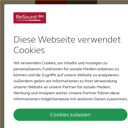
Pflege &
Hörsysteme
Diese Webseite verwendet
Fehlerbehebung
Hörverlust
Cookies
Die richtige Pflege von Hörgeräten ist wichtig für
Wir verwenden Cookies, um Inhalte und Anzeigen zu
gut funktionierende und langlebige Hörgeräte.
Über ReSound
personalisieren, Funktionen für soziale Medien anbieten zu
Obwohl Hörgeräte sehr langlebig sind und den
können und die Zugriffe auf unsere Website zu analysieren.
Belastungen des täglichen Gebrauchs
Außerdem geben wir Informationen zu Ihrer Verwendung
Support & Unterstützung
standhalten können, ist eine konstante Pflege der
unserer Website an unsere Partner für soziale Medien,
Hörgeräte dennoch notwendig, um beste
Werbung und Analysen weiter. Unsere Partner führen diese
Klangqualität und Langlebigkeit sicherzustellen.
Informationen möglicherweise mit weiteren Daten zusammen,
FÜR AKUSTIKER
die Sie ihnen bereitgestellt haben oder die sie im Rahmen Ihrer
Nutzung der Dienste gesammelt haben.
Cookies zulassen
ÖSTERREICH