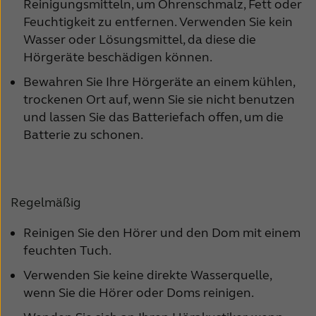
Suomi
Sverige
Reinigungsmitteln, um Ohrenschmalz, Fett oder
Feuchtigkeit zu entfernen. Verwenden Sie kein
Türkçe
United Kingdom
Wasser oder Lösungsmittel, da diese die
Hörgeräte beschädigen können.
United States
Österreich
Bewahren Sie Ihre Hörgeräte an einem kühlen,
عربي
日本
trockenen Ort auf, wenn Sie sie nicht benutzen
und lassen Sie das Batteriefach offen, um die
Batterie zu schonen.
Regelmäßig
Reinigen Sie den Hörer und den Dom mit einem
feuchten Tuch.
Verwenden Sie keine direkte Wasserquelle,
wenn Sie die Hörer oder Doms reinigen.