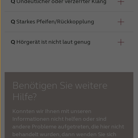
Undeutlicher oder verzerrter Klang
Mögliche Ursachen
Mögliche Lös
Starkes Pfeifen/Rückkopplung
Hörgerät ist nicht
Schalten S
Mögliche Ursachen
eingeschaltet
Hörgerät ist nicht laut genug
Schwache Batterie
Leere Batterie
Batterie 
Mögliche Ursachen
Schlecht angepasster Mikrofonschlauch
Hörgerät nicht richtig eingesetzt
Batterie nicht richtig
Mögliche Ursachen
Mögliche
Batterie r
eingesetzt
Hörgerät ist beschädigt
Mikrofon nicht richtig ausgerichtet
Benötigen Sie weitere
Hörgerät nicht richtig eingesetzt
Hörge
Wenden Si
Hilfe?
Verstopfter Cerumenfilter
Beim Telefonieren
der Wechs
Mikrofon nicht richtig
Mikro
ausgerichtet
Konnten wir Ihnen mit unseren
Informationen nicht helfen oder sind
Hörgeräteinstellungen sind nicht optimal
Mikrofon oder
Wenden Si
andere Probleme aufgetreten, die hier nicht
Mikrofonschlauch kaputt
Verstopfter Cerumenfilter
Wende
behandelt wurden, dann wenden Sie sich
(Ohrenschmalzfilter)
Ihnen