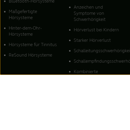
Bluetooth-Hörsysteme
Anzeichen und
Maßgefertigte
Symptome von
Hörsysteme
Schwerhörigkeit
Hinter-dem-Ohr-
Hörverlust bei Kindern
Hörsysteme
Starker Hörverlust
Hörsysteme für Tinnitus
Schalleitungsschwerhörigkei
ReSound Hörsysteme
Schallempfindungsschwerhö
Kombinierte
Schwerhörigkeit
Tinnitus-Linderung
Ursachen von Tinnitus
Tinnitus-Klänge
Tinnitus-Klangtherapie