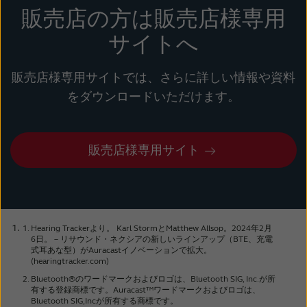
コーデックは、最小限のエネルギー消費と計算
ることができます。
販売店の方は販売店様専用
労力でデータを送信するためにデータを圧縮し
ます。 以前は、これらのコーデックは補聴器
サイトへ
オーラキャストは、公共の場での音声ストリー
特有の要件に最適化されておらず、その結果、
ミングにまったく新しい可能性をもたらしま
補聴器メーカーは独自のプロトコルを開発し、
販売店様専用サイトでは、さらに詳しい情報や資料
す。
追加してきました。
をダウンロードいただけます。
やり方は簡単です。ユーザーは携帯端末で聞き
このため、補聴器のファームウェア、スマート
たいAuracastのストリームを選択し、補聴器
フォンのオペレーティングシステム、
またはAuracast対応機器は、Wi-Fiのホットス
販売店様専用サイト
Bluetoothプロトコル間の一貫した互換性が保
ポットを選択するのと同じように信号を受信し
証されず、異なるメーカー間で接続の問題が繰
ます。
り返し発生していました。
また、その場所に設置されている物理的なボタ
さらに、LC3はBluetooth LE Audioを使用する
Hearing Trackerより。 Karl StormとMatthew Allsop。2024年2月
ンをクリックするか、QRコードをスキャンす
すべての製品の音声送信用の新しい規格コーデ
6日。－リサウンド・ネクシアの新しいラインアップ（BTE、充電
ることによっても可能です。 Auracastストリ
式耳あな型）がAuracastイノベーションで拡大。
ックです。 これにより、将来的に互換性の制
(hearingtracker.com)
ーマーの設置は費用対効果が高く、簡単に設置
限が大幅に少なくなります。
Bluetooth®のワードマークおよびロゴは、Bluetooth SIG, Inc.が所
できるので、補聴器装用者は複数の場所で高品
有する登録商標です。Auracast™ワードマークおよびロゴは、
質の信号を得ることができます。
Bluetooth SIG,Incが所有する商標です。