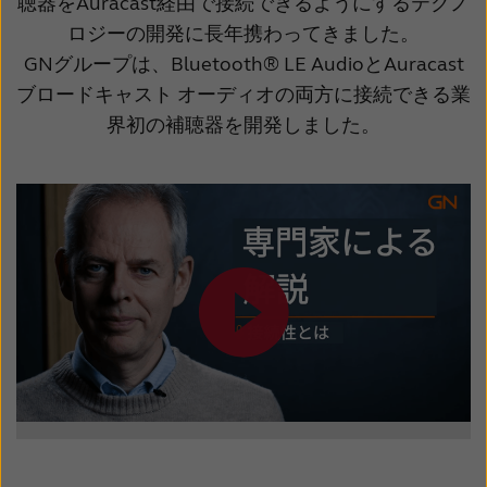
聴器をAuracast経由で接続できるようにするテクノ
Latinoamérica
Netherlands
ロジーの開発に長年携わってきました。
New Zealand
Norge
GNグループは、Bluetooth® LE AudioとAuracast
ブロードキャスト オーディオの両方に接続できる業
Schweiz
Suisse
界初の補聴器を開発しました。
Suomi
Sverige
Türkçe
United Kingdom
United States
Österreich
عربي
日本