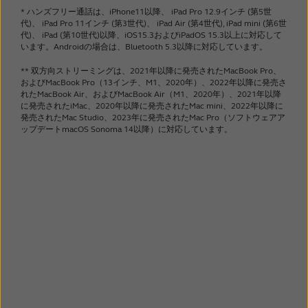
新しいLC3コーデックとBluetooth LE Audio
* ハンズフリー通話は、iPhone11以降、 iPad Pro 12.9インチ (第5世
は、家電メーカーおよび補聴器メーカーとの協
代)、 iPad Pro 11インチ (第3世代)、 iPad Air (第4世代), iPad mini (第6世
会議、大学、学校、博物館での講義だけでな
力により開発されました。 Bluetooth LE
代)、 iPad (第10世代)以降、iOS15.3およびiPadOS 15.3以上に対応して
く、バーやバス、店舗などにある、無音または
います。Androidの場合は、Bluetooth 5.3以降に対応しています。
Audioは、低消費電力、高音質、超低遅延のた
音量が限りなく小さいテレビの音声も補聴器に
めに最適化されています。
** 双方向ストリーミングは、2021年以降に発売されたMacBook Pro、
ストリーミングできます。
およびMacBook Pro（13インチ、M1、2020年）、2022年以降に発売さ
れたMacBook Air、およびMacBook Air（M1、2020年）、2021年以降
Bluetooth LE Audioにより、テレビ、ノート
に発売されたiMac、2020年以降に発売されたMac mini、2022年以降に
駅や空港のような公共の場では、電車や飛行機
発売されたMac Studio、2023年に発売されたMac Pro（ソフトウェアア
パソコン、その他のBluetooth 5.3対応機器と
ップデートmacOS Sonoma 14以降）に対応しています。
に関するアナウンスが補聴器に直接送信される
補聴器との直接接続が可能になります。
ため、誰もが必要な情報を得ることができま
す。
映画館でも、Auracastは補聴器装用者にとっ
て大きな変化となります。 どこに座っていて
も、映画の音声信号は補聴器に直接ストリーミ
ングされます。 そのため、アクションを見逃
すことなく追いかけることができます。