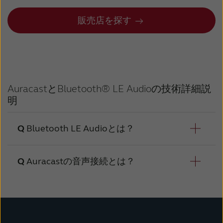
販売店を探す
AuracastとBluetooth® LE Audioの技術詳細説
明
Bluetooth LE Audioとは？
Auracastの音声接続とは？
新しいLC3コーデックは、トランスミッターか
らレシーバー・システムへ音声をワイヤレス送
信するための新しい規格です。
Auracastは次世代の聴覚補助システム（ALS）
です。 テレコイルのような他の技術と共存す