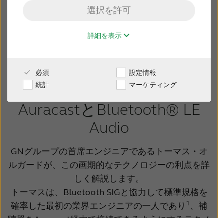
選択を許可
未来の補聴器と接続性の技術がここにつまってい
販売店様専用サイト
TM
ます。Auracast
ブロードキャスト オーディオ
詳細を表示
は、最新のBluetooth®テクノロジーとAuracast
日本
対応補聴器により、オーディオ体験を変革しま
す。
必須
設定情報
Australia
Brasil
統計
マーケティング
Canada
Česká republika
AuracastとBluetooth® LE
China
Danmark
Audio
Deutschland
España
GNグループの首席エンジニアであるトーマス・オ
France
India
ルガードが、この画期的なテクノロジーの利点を詳
しく解説します。
International
Italia
トーマスは、Bluetooth SIGと協力して標準規格を
Kazakhstan
Korea
1
確率した最初の業界エンジニアの一人であり
、補