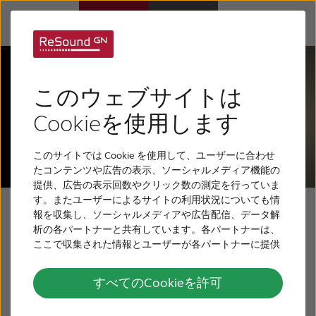
補聴器
このウェブサイトは
難聴について
Cookieを使用します
このサイトでは Cookie を使用して、ユーザーに合わせ
リサウンドについて
たコンテンツや広告の表示、ソーシャルメディア機能の
提供、広告の表示回数やクリック数の測定を行っていま
す。またユーザーによるサイトの利用状況についても情
サポート
Auracast対応
報を収集し、ソーシャルメディアや広告配信、データ解
析の各パートナーと共有しています。各パートナーは、
ここで収集された情報とユーザーが各パートナーに提供
採用情報
した他の情報、ユーザーが各パートナーのサービスを使
補聴器
用したときに収集した他の情報を組み合わせて使用する
すべてのCookieを許可
ことがあります。
お問い合わせ