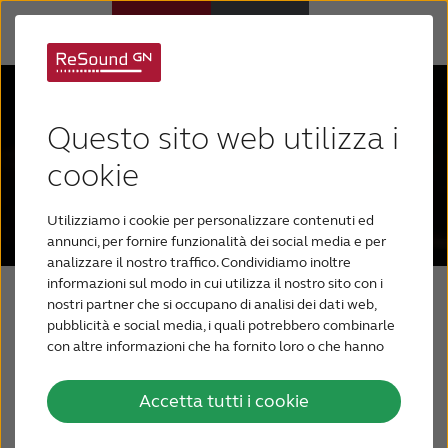
Apparecchi acustici
Questo sito web utilizza i
Ipoacusia
cookie
Utilizziamo i cookie per personalizzare contenuti ed
Supporto e assistenza
annunci, per fornire funzionalità dei social media e per
analizzare il nostro traffico. Condividiamo inoltre
informazioni sul modo in cui utilizza il nostro sito con i
Perché ReSound
nostri partner che si occupano di analisi dei dati web,
pubblicità e social media, i quali potrebbero combinarle
ReSound Nexia
con altre informazioni che ha fornito loro o che hanno
PER GLI AUDIOPROTESISTI
La nuova era
raccolto dal suo utilizzo dei loro servizi.
Accetta tutti i cookie
In ottemperanza alle Nuove Linee Guida della
BLOG
pubblicità sanitaria concernente i dispositivi medici,