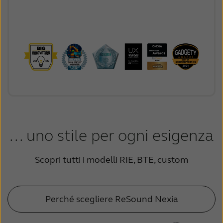
Schweiz
Suisse
Suomi
Sverige
Türkçe
United Kingdom
United States
Österreich
عربي
日本
... uno stile per ogni esigenza
Scopri tutti i modelli RIE, BTE, custom
Perché scegliere ReSound Nexia