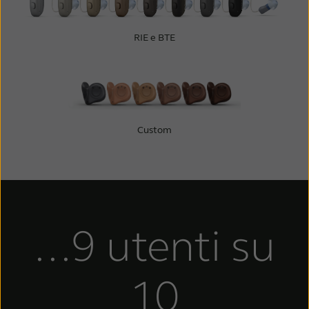
RIE e BTE
Custom
...9 utenti su
10