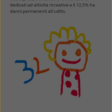
dedicati ad attività ricreative e il 12,5% ha
Schweiz
Suisse
danni permanenti all'udito.
Suomi
Sverige
Türkçe
United Kingdom
United States
Österreich
عربي
日本