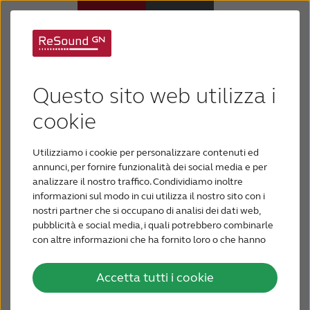
Bambini con perdita
Apparecchi acustici
Questo sito web utilizza i
uditiva
Ipoacusia
cookie
Utilizziamo i cookie per personalizzare contenuti ed
Supporto e assistenza
Offri al tuo bambino con perdita uditiva
annunci, per fornire funzionalità dei social media e per
l'assistenza migliore - impara a supportarlo e ad
analizzare il nostro traffico. Condividiamo inoltre
aiutarlo nella vita di tutti i giorni.
informazioni sul modo in cui utilizza il nostro sito con i
Perché ReSound
nostri partner che si occupano di analisi dei dati web,
pubblicità e social media, i quali potrebbero combinarle
con altre informazioni che ha fornito loro o che hanno
PER GLI AUDIOPROTESISTI
raccolto dal suo utilizzo dei loro servizi.
Accetta tutti i cookie
In ottemperanza alle Nuove Linee Guida della
BLOG
pubblicità sanitaria concernente i dispositivi medici,