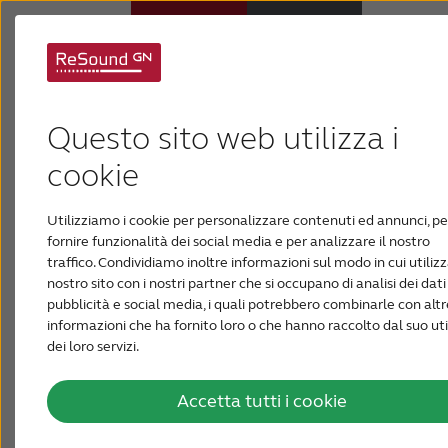
Apparecchi acustici
Questo sito web utilizza i
Apparecchi acustici
Ipoacusia
cookie
innovativi
Utilizziamo i cookie per personalizzare contenuti ed annunci, pe
Supporto e assistenza
fornire funzionalità dei social media e per analizzare il nostro
traffico. Condividiamo inoltre informazioni sul modo in cui utilizza
Un suono migliore con gli apparecchi acustici
nostro sito con i nostri partner che si occupano di analisi dei dat
Perché ReSound
che passano inosservato.
pubblicità e social media, i quali potrebbero combinarle con altr
informazioni che ha fornito loro o che hanno raccolto dal suo uti
dei loro servizi.
PER GLI AUDIOPROTESISTI
In ottemperanza alle Nuove Linee Guida della pubblicità sanita
Accetta tutti i cookie
concernente i dispositivi medici, dispositivi medico-diagnostici in 
BLOG
e presidi medico-chirurgici del 28 Marzo 2013 e le Linee Guida in