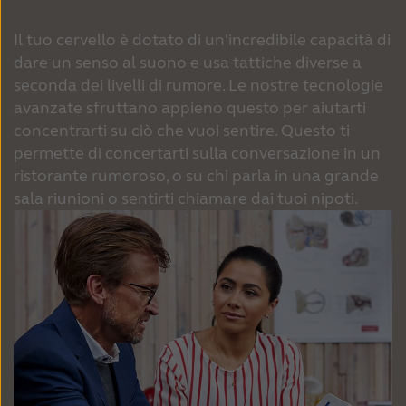
Il tuo cervello è dotato di un'incredibile capacità di
dare un senso al suono e usa tattiche diverse a
seconda dei livelli di rumore. Le nostre tecnologie
avanzate sfruttano appieno questo per aiutarti
concentrarti su ciò che vuoi sentire. Questo ti
permette di concertarti sulla conversazione in un
ristorante rumoroso, o su chi parla in una grande
sala riunioni o sentirti chiamare dai tuoi nipoti.