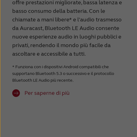
offre prestazioni migliorate, bassa latenza e
Schweiz
Suisse
basso consumo della batteria. Con le
chiamate a mani libere* e l'audio trasmesso
Suomi
Sverige
da Auracast, Bluetooth LE Audio consente
Türkçe
United Kingdom
nuove esperienze audio in luoghi pubblici e
privati, rendendo il mondo più facile da
United States
Österreich
ascoltare e accessibile a tutti.
عربي
日本
* Funziona con i dispositivi Android compatibili che
supportano Bluetooth 5.3 o successivo e il protocollo
Bluetooth LE Audio più recente.
Per saperne di più