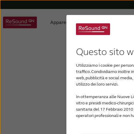
Apparecchi acustici
Ipoacusia
Apparecchi acustici ReSound
Acufene
Supporto apparecchi acustici
Chi siamo
Bambini con perdita uditiva
Filosofia dei prodotti
Apparecchi acustici Au
Supporto app
Premi
Capire l'ip
Test
Supp
Questo sito we
Ch
Utilizziamo i cookie per person
Apparecchi acustici personalizzati
Apparecchi acusti
traffico. Condividiamo inoltre in
web, pubblicità e social media,
l'i
utilizzo dei loro servizi.
In ottemperanza alle Nuove Line
cond
vitro e presidi medico-chirurgic
sanitaria del 17 Febbraio 2010 
operatori professionali e non h