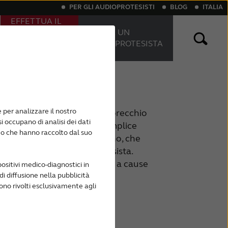
PER GLI AUDIOPROTESISTI
BLOG
ITALIA
EFFETTUA IL
TEST
TROVA UN
DELL'UDITO
AUDIOPROTESISTA
ONLINE
 quasi invisibili
ia grave
Apparecchi acustici ricaricabili
 per analizzare il nostro
 è causata da problemi all'orecchio
si occupano di analisi dei dati
trattarsi di un problema semplice
o o che hanno raccolto dal suo
erume nell'orecchio esterno, che
e risolto da un audioprotesista.
onduttiva può essere dovuta a cause
ositivi medico-diagnostici in
di diffusione nella pubblicità
permanente e richiedere
sono rivolti esclusivamente agli
a dalla tecnologia