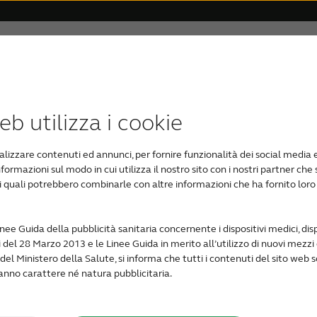
Supporto e assistenza
Perché ReSound
racast
oacusia
imonials
orto accessori
Apparecchi acustici digitali
Ipoacusia dovuta all'invecchiamento
Compatibilità del dispositivo
Apparecchi acustici
Ipoacus
b utilizza i cookie
e cos'è
alizzare contenuti ed annunci, per fornire funzionalità dei social media e
L'ipoacusia conduttiva
ci per acufene
formazioni sul modo in cui utilizza il nostro sito con i nostri partner che 
esterno o medio. Può 
 i quali potrebbero combinarle con altre informazioni che ha fornito lor
poacusia
come un accumulo di c
può essere rapidament
Oppure, l'ipoacusia c
e Guida della pubblicità sanitaria concernente i dispositivi medici, disp
uttiva?
i del 28 Marzo 2013 e le Linee Guida in merito all’utilizzo di nuovi mezzi 
più gravi, può essere 
del Ministero della Salute, si informa che tutti i contenuti del sito web 
l'amplificazione offert
anno carattere né natura pubblicitaria.