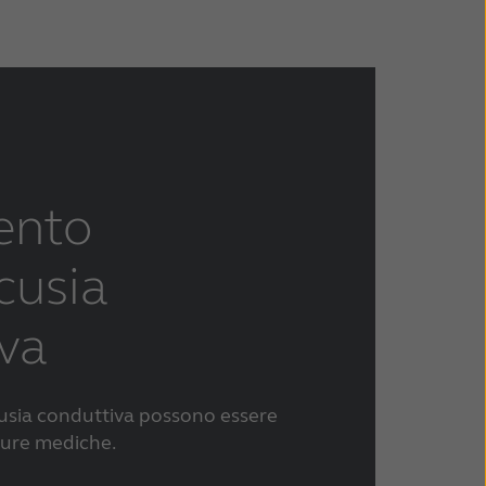
ento
cusia
va
usia conduttiva possono essere
 cure mediche.