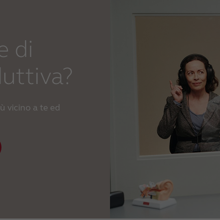
e di
uttiva?
ù vicino a te ed