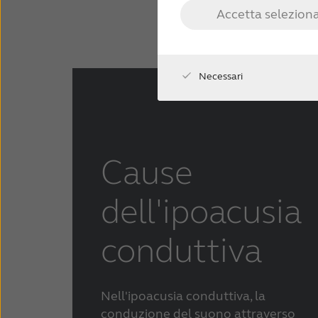
Accetta seleziona
Necessari
Cause
dell'ipoacusia
conduttiva
Nell'ipoacusia conduttiva, la
conduzione del suono attraverso