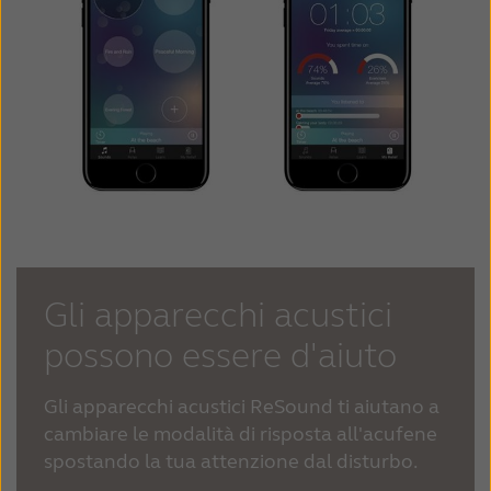
Gli apparecchi acustici
possono essere d'aiuto
Gli apparecchi acustici ReSound ti aiutano a
cambiare le modalità di risposta all'acufene
spostando la tua attenzione dal disturbo.