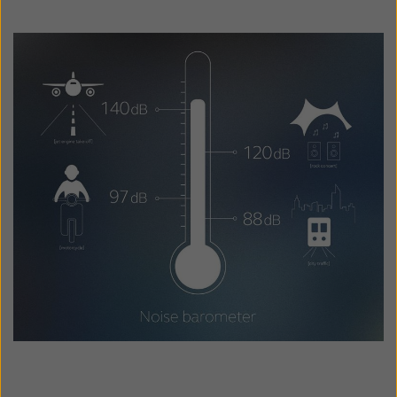
Schweiz
Suisse
Suomi
Sverige
Türkçe
United Kingdom
United States
Österreich
عربي
日本