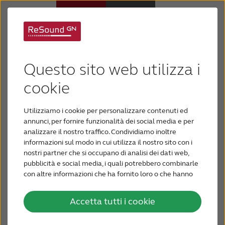
Tipi di acufene
Apparecchi acustici
Questo sito web utilizza i
Ipoacusia
cookie
Anche se l'acufene è un disturbo molto comune,
esso è diverso da paziente a paziente.
Esistono
Utilizziamo i cookie per personalizzare contenuti ed
Supporto e assistenza
diversi tipi di acufene, e probabilmente il tuo
annunci, per fornire funzionalità dei social media e per
rientrerà in una di queste categorie.
analizzare il nostro traffico. Condividiamo inoltre
informazioni sul modo in cui utilizza il nostro sito con i
Perché ReSound
nostri partner che si occupano di analisi dei dati web,
pubblicità e social media, i quali potrebbero combinarle
con altre informazioni che ha fornito loro o che hanno
PER GLI AUDIOPROTESISTI
raccolto dal suo utilizzo dei loro servizi.
Accetta tutti i cookie
In ottemperanza alle Nuove Linee Guida della
BLOG
Acufene soggettivo
pubblicità sanitaria concernente i dispositivi medici,