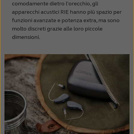
comodamente dietro l'orecchio, gli
Schweiz
Suisse
apparecchi acustici RIE hanno più spazio per
funzioni avanzate e potenza extra, ma sono
Suomi
Sverige
molto discreti grazie alle loro piccole
Türkçe
United Kingdom
dimensioni.
United States
Österreich
عربي
日本