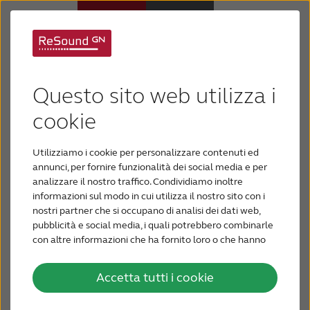
Che cosa sono gli
Apparecchi acustici
apparecchi acustici
Questo sito web utilizza i
Ipoacusia
cookie
ricaricaribili?
Utilizziamo i cookie per personalizzare contenuti ed
Supporto e assistenza
Gli apparecchi acustici digitali ricaricabili di oggi
annunci, per fornire funzionalità dei social media e per
sono tecnologicamente più avanzati di quanto
analizzare il nostro traffico. Condividiamo inoltre
informazioni sul modo in cui utilizza il nostro sito con i
Perché ReSound
non fossero in passato. Ricaricando gli apparecchi
nostri partner che si occupano di analisi dei dati web,
non dovrai più preoccuparti di cambiare le
pubblicità e social media, i quali potrebbero combinarle
batterie.
con altre informazioni che ha fornito loro o che hanno
PER GLI AUDIOPROTESISTI
raccolto dal suo utilizzo dei loro servizi.
La maggior parte degli apparecchi acustici sono
Accetta tutti i cookie
In ottemperanza alle Nuove Linee Guida della
dotati di batterie usa e getta, gli apparecchi
BLOG
pubblicità sanitaria concernente i dispositivi medici,
acustici senza batterie - ovvero quelli ricaricabili -