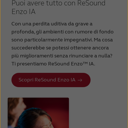
Puoi avere tutto con ReSound
Schweiz
Suisse
Enzo IA
Suomi
Sverige
Con una perdita uditiva da grave a
profonda, gli ambienti con rumore di fondo
Türkçe
United Kingdom
sono particolarmente impegnativi. Ma cosa
United States
Österreich
succederebbe se potessi ottenere ancora
più miglioramenti senza rinunciare a nulla?
عربي
日本
Ti presentiamo ReSound Enzo™ IA.
Scopri ReSound Enzo IA