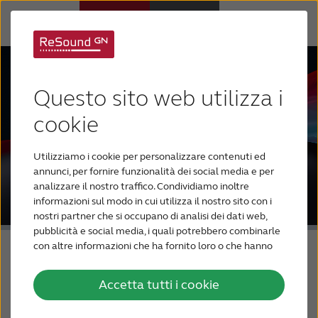
Apparecchi acustici
Questo sito web utilizza i
Ipoacusia
cookie
Utilizziamo i cookie per personalizzare contenuti ed
Supporto e assistenza
annunci, per fornire funzionalità dei social media e per
analizzare il nostro traffico. Condividiamo inoltre
informazioni sul modo in cui utilizza il nostro sito con i
Perché ReSound
nostri partner che si occupano di analisi dei dati web,
pubblicità e social media, i quali potrebbero combinarle
con altre informazioni che ha fornito loro o che hanno
PER GLI AUDIOPROTESISTI
raccolto dal suo utilizzo dei loro servizi.
Accetta tutti i cookie
In ottemperanza alle Nuove Linee Guida della
BLOG
pubblicità sanitaria concernente i dispositivi medici,