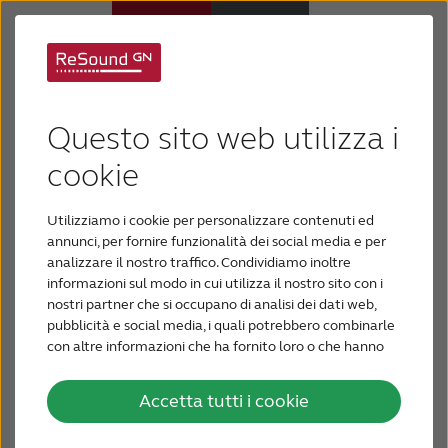
Supporto per
Apparecchi acustici
ReSound Multi Mic
Questo sito web utilizza i
Ipoacusia
cookie
Utilizziamo i cookie per personalizzare contenuti ed
Supporto e assistenza
annunci, per fornire funzionalità dei social media e per
analizzare il nostro traffico. Condividiamo inoltre
informazioni sul modo in cui utilizza il nostro sito con i
Perché ReSound
nostri partner che si occupano di analisi dei dati web,
pubblicità e social media, i quali potrebbero combinarle
con altre informazioni che ha fornito loro o che hanno
PER GLI AUDIOPROTESISTI
raccolto dal suo utilizzo dei loro servizi.
ReSound Multi Mic si collega direttamente agli
apparecchi acustici wireless ReSound e amplia la
Accetta tutti i cookie
In ottemperanza alle Nuove Linee Guida della
BLOG
portata operativa fino a 25 metri con una vista
pubblicità sanitaria concernente i dispositivi medici,