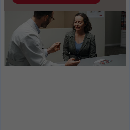
ReSound Micro/Multi Mic alla fonte
dell'apparecchio acustico.
audio ausiliaria potrebbe non essere
inserito correttamente. Assicurarsi che
tutti i cavi siano inseriti correttamente.