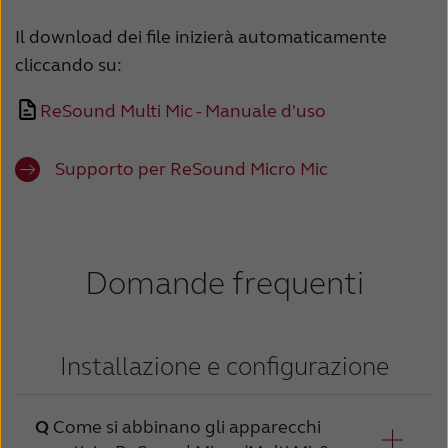
Schweiz
Suisse
Il download dei file inizierà automaticamente
cliccando su:
Suomi
Sverige
ReSound Multi Mic - Manuale d'uso
Türkçe
United Kingdom
United States
Österreich
Supporto per ReSound Micro Mic
عربي
日本
Domande frequenti
Installazione e configurazione
Come si abbinano gli apparecchi