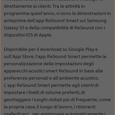
direttamente ai clienti. Tra le attività in
Schweiz
Suisse
programma quest'anno, vi sono le dimostrazioni in
Suomi
Sverige
anteprima dell'app ReSound Smart sul Samsung
Galaxy S5 e della compatibilità di ReSound con i
Türkçe
United Kingdom
dispositivi iOS di Apple.
United States
Österreich
Disponibile per il download su Google Play e
عربي
日本
sull'App Store, l'app ReSound Smart permette la
personalizzazione delle impostazioni degli
apparecchi acustici smart ReSound in base alle
preferenze personali e all'ambiente acustico.
L'app ReSound Smart permette agli utenti di
impostare i livelli di volume preferiti, di
geottaggare i luoghi visitati più di frequente, come
la propria casa, il luogo di lavoro, i ristoranti
preferiti ecc., per aggiornare automaticamente i