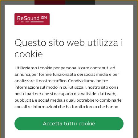
GN ReSound:
Apparecchi acustici
Apparecchi acustici
Questo sito web utilizza i
Ipoacusia
cookie
Smart disponibili sulla
piattaforma Android
Utilizziamo i cookie per personalizzare contenuti ed
Supporto e assistenza
annunci, per fornire funzionalità dei social media e per
analizzare il nostro traffico. Condividiamo inoltre
In occasione dell'International Consumer
informazioni sul modo in cui utilizza il nostro sito con i
Perché ReSound
Electronics Show di Las Vegas (CES), GN
nostri partner che si occupano di analisi dei dati web,
ReSound ha annunciato che la tecnologia
pubblicità e social media, i quali potrebbero combinarle
acustica più intelligente al mondo incorporata
con altre informazioni che ha fornito loro o che hanno
PER GLI AUDIOPROTESISTI
raccolto dal suo utilizzo dei loro servizi.
nei prodotti della linea di dispositivi Smart
ReSound sarà disponibile sulla piattaforma
Accetta tutti i cookie
In ottemperanza alle Nuove Linee Guida della
Android tramite l'app ReSound Smart™ a
BLOG
pubblicità sanitaria concernente i dispositivi medici,
febbraio.