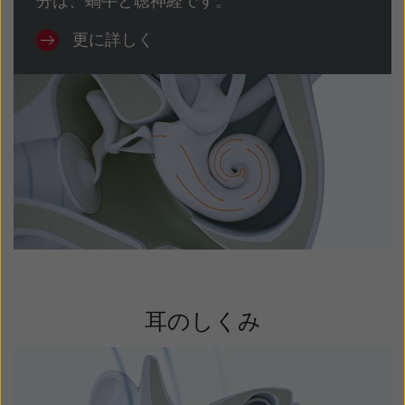
分は、蝸牛と聴神経です。
更に詳しく
耳のしくみ