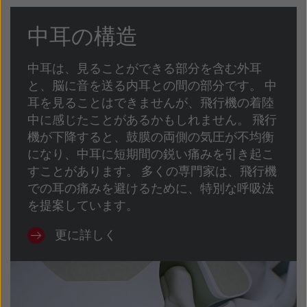
Latinoamérica
Netherlands
中耳の構造
New Zealand
Norge
Schweiz
Suisse
中耳は、見ることができる部分を含む外耳
と、脳に音を送る内耳との間の部分です。 中
Suomi
Sverige
耳を見ることはできませんが、飛行機の着陸
中に感じたことがあるかもしれません。 飛行
Türkçe
United Kingdom
機が下降すると、鼓膜の両側の気圧が不均衡
United States
Österreich
になり、中耳に短期間の鋭い痛みを引き起こ
すことがあります。 多くの専門家は、飛行機
عربي
日本
での耳の痛みを避けるために、特別な呼吸法
を提案しています。
更に詳しく