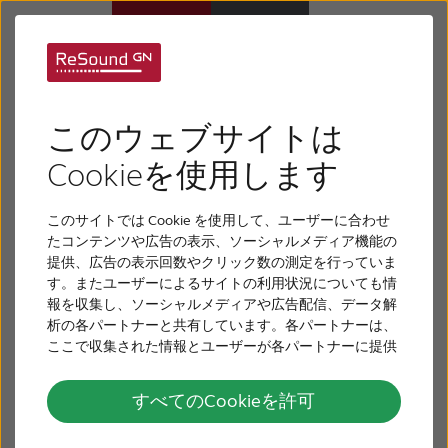
耳の構造
補聴器
このウェブサイトは
難聴について
Cookieを使用します
耳には外耳、中耳、内耳の3つの区分があります。
3か所のいずれかに問題があると、難聴が発生する
このサイトでは Cookie を使用して、ユーザーに合わせ
リサウンドについて
可能性があります。
たコンテンツや広告の表示、ソーシャルメディア機能の
提供、広告の表示回数やクリック数の測定を行っていま
す。またユーザーによるサイトの利用状況についても情
サポート
報を収集し、ソーシャルメディアや広告配信、データ解
析の各パートナーと共有しています。各パートナーは、
ここで収集された情報とユーザーが各パートナーに提供
採用情報
した他の情報、ユーザーが各パートナーのサービスを使
外耳の構造
用したときに収集した他の情報を組み合わせて使用する
すべてのCookieを許可
ことがあります。
お問い合わせ
専門家が外耳と呼ぶものの一部は、耳の外側