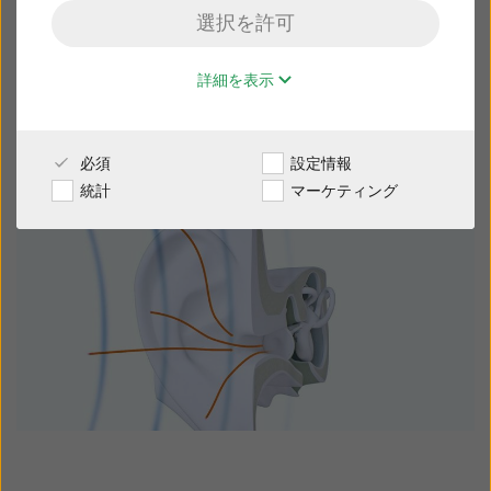
の目に見える部分です。イヤリングを付けた
選択を許可
り耳あてで覆う部分です。 また、鼓膜を含む
販売店様専用サイト
肉眼では見えない「外耳」の部分もありま
詳細を表示
す。 耳介は皆さんが見る耳の一部で、イヤリ
ングを付ける耳たぶが含まれます。
日本
更に詳しく
必須
設定情報
Australia
Brasil
統計
マーケティング
Canada
Česká republika
China
Danmark
Deutschland
España
France
India
International
Italia
Kazakhstan
Korea