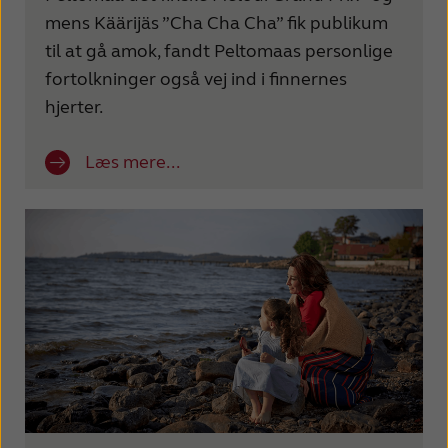
France
India
mens Käärijäs ”Cha Cha Cha” fik publikum
til at gå amok, fandt Peltomaas personlige
International
Italia
fortolkninger også vej ind i finnernes
Kazakhstan
Korea
hjerter.
Latinoamérica
Netherlands
Læs mere...
New Zealand
Norge
Schweiz
Suisse
Suomi
Sverige
Türkçe
United Kingdom
United States
Österreich
عربي
日本