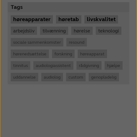
Tags
høreapparater
høretab
livskvalitet
arbejdsliv
tilvænning
hørelse
teknologi
sociale sammenkomster
resound
hørenedsættelse
forskning
høreapparat
tinnitus
audiologiassistent
rådgivning
hjælpe
uddannelse
audiolog
custom
genopladelig