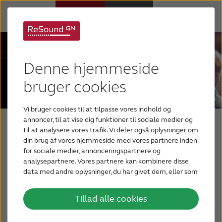
Høreapparater
Denne hjemmeside
Høretab
bruger cookies
Vi bruger cookies til at tilpasse vores indhold og
Support
annoncer, til at vise dig funktioner til sociale medier og
Din blog om hørelse
til at analysere vores trafik. Vi deler også oplysninger om
din brug af vores hjemmeside med vores partnere inden
Om os
for sociale medier, annonceringspartnere og
En blog for mennesker, der har, eller som har
analysepartnere. Vores partnere kan kombinere disse
mistanke om, et høretab. Og for deres
data med andre oplysninger, du har givet dem, eller som
Blog
de har indsamlet fra din brug af deres tjenester.
pårørende, der leder efter nyttige oplysninger
for bedre at forstå deres kære med nedsat
Tillad alle cookies
BLIV TESTPERSON
hørelse.