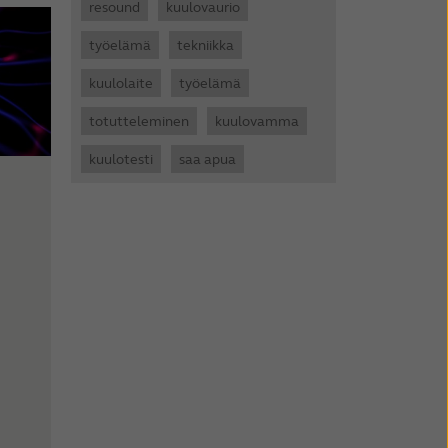
resound
kuulovaurio
työelämä
tekniikka
kuulolaite
työelämä
totutteleminen
kuulovamma
kuulotesti
saa apua