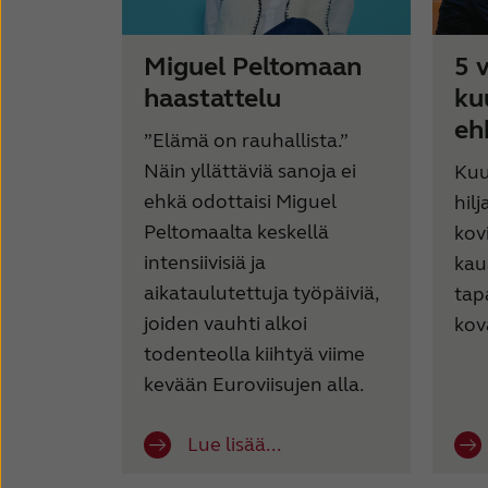
Miguel Peltomaan
5 
haastattelu
ku
eh
”Elämä on rauhallista.”
Näin yllättäviä sanoja ei
Kuu
ehkä odottaisi Miguel
hilj
Peltomaalta keskellä
kovi
intensiivisiä ja
kau
aikataulutettuja työpäiviä,
tap
joiden vauhti alkoi
kov
todenteolla kiihtyä viime
kevään Euroviisujen alla.
Lue lisää...