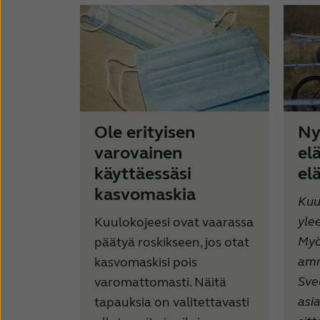
Ole erityisen
Ny
varovainen
el
käyttäessäsi
el
kasvomaskia
Kuu
yle
Kuulokojeesi ovat vaarassa
Myö
päätyä roskikseen, jos otat
amm
kasvomaskisi pois
Sve
varomattomasti. Näitä
asi
tapauksia on valitettavasti