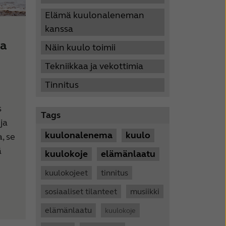
Elämä kuulonaleneman
kanssa
aa
Näin kuulo toimii
Tekniikkaa ja vekottimia
Tinnitus
s
Tags
ja
kuulonalenema
kuulo
, se
ä
kuulokoje
elämänlaatu
kuulokojeet
tinnitus
sosiaaliset tilanteet
musiikki
elämänlaatu
kuulokoje