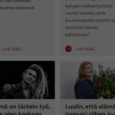
ten hän huomasi
kykyjen heikentymistä,
levansa huonosti.
mutta tiesitkö, että
kuulokojeiden käyttö vo
muuttaa tämän
kehityksen?
Lue lisää...
Lue lisää...
mä on tärkein työ,
Luulin, että eläm
ta olen koskaan
loppuisi siihen, k