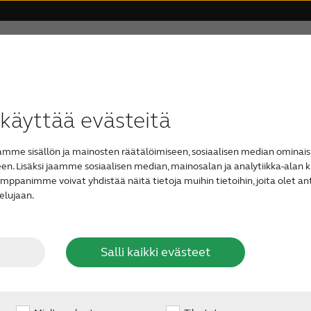
Tuki & huolto
Miksi ReSound
Blogi
ttäjäkertomukset
taaliset kuulokojeet
rviketilaus
Ikääntyminen ja kuulo
Yhteensopivuus
Näkymättömät kuulokojeet
Vaikea kuulonalenema
ReSound Assist
Blu
Tin
käyttää evästeitä
me sisällön ja mainosten räätälöimiseen, sosiaalisen median ominais
itykseen
. Lisäksi jaamme sosiaalisen median, mainosalan ja analytiikka-alan k
osta
panimme voivat yhdistää näitä tietoja muihin tietoihin, joita olet antan
elujaan.
ät kärsivänsä
Salli kaikki evästeet
 jotka etsivät tietoa
asta kärsivää