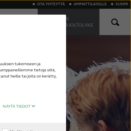
OTA YHTEYTTÄ
AMMATTILAISILLE
SUOMI
HAE LÄHIN
KUULONHUOLTOLIIKE
etooth-kuulokojeet
nitus
Ladattavat kuulokojeet
uuksien tukemiseen ja
umppaneillemme tietoja siitä,
ut heille tai joita on kerätty,
NÄYTÄ TIEDOT