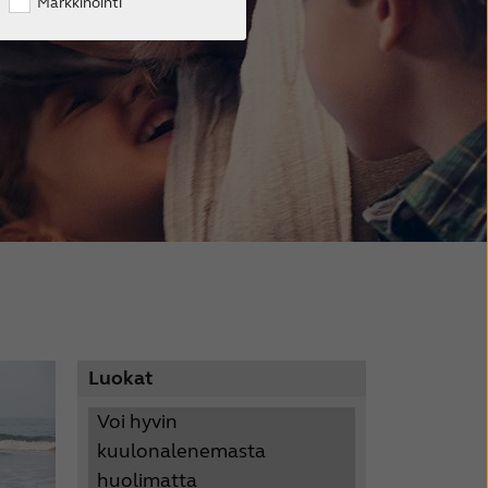
Markkinointi
Luokat
Voi hyvin
kuulonalenemasta
huolimatta