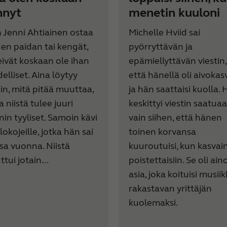
hnyt
menetin kuuloni
 Jenni Ahtiainen ostaa
Michelle Hviid sai
en paidan tai kengät,
pyörryttävän ja
eivät koskaan ole ihan
epämiellyttävän viestin,
elliset. Aina löytyy
että hänellä oli aivokas
ain, mitä pitää muuttaa,
ja hän saattaisi kuolla.
a niistä tulee juuri
keskittyi viestin saatua
nin tyyliset. Samoin kävi
vain siihen, että hänen
okojeille, jotka hän sai
toinen korvansa
ssa vuonna. Niistä
kuuroutuisi, kun kasvai
tui jotain...
poistettaisiin. Se oli ain
asia, joka koituisi musiik
rakastavan yrittäjän
kuolemaksi.