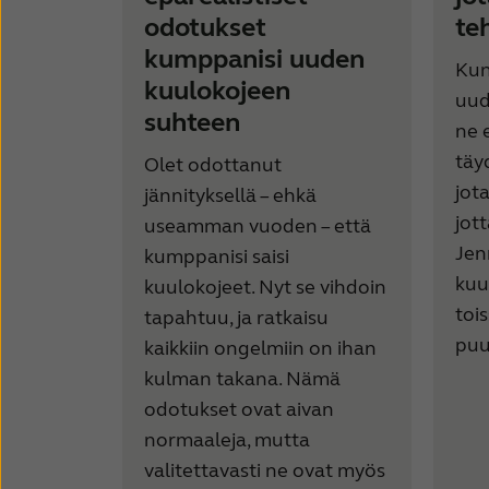
odotukset
te
kumppanisi uuden
Kun
kuulokojeen
uud
suhteen
ne 
täyd
Olet odottanut
jot
jännityksellä – ehkä
jott
useamman vuoden – että
Jen
kumppanisi saisi
kuul
kuulokojeet. Nyt se vihdoin
toi
tapahtuu, ja ratkaisu
puut
kaikkiin ongelmiin on ihan
kulman takana. Nämä
odotukset ovat aivan
normaaleja, mutta
valitettavasti ne ovat myös