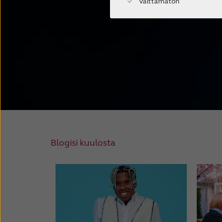
Välttämätön
Blogisi kuulosta