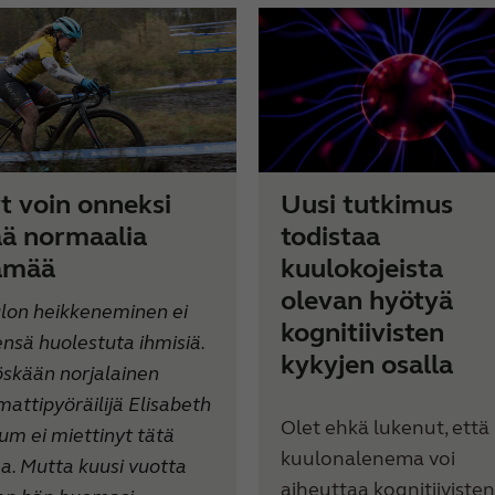
t voin onneksi
Uusi tutkimus
ää normaalia
todistaa
ämää
kuulokojeista
olevan hyötyä
lon heikkeneminen ei
kognitiivisten
ensä huolestuta ihmisiä.
kykyjen osalla
skään norjalainen
attipyöräilijä Elisabeth
Olet ehkä lukenut, että
um ei miettinyt tätä
kuulonalenema voi
aa. Mutta kuusi vuotta
aiheuttaa kognitiivisten