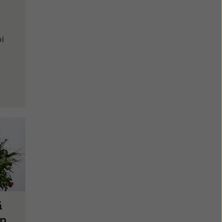
i
ä
un