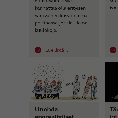
sit
ollut useita ja siksi
kuu
kannattaa olla erityisen
varovainen kasvomaskia
poistaessa, jos sinulla on
kuulokoje.
Lue lisää...
Unohda
Tä
epärealistiset
jo