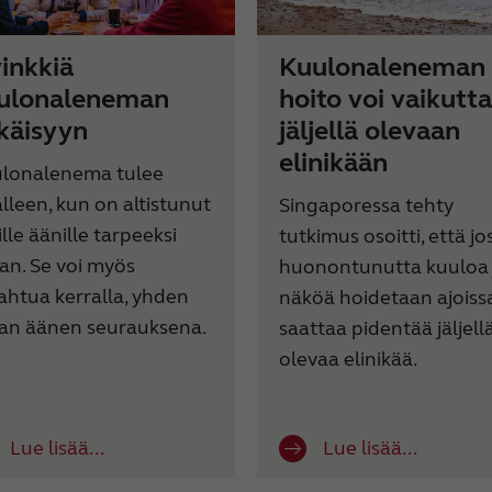
vinkkiä
Kuulonaleneman
ulonaleneman
hoito voi vaikutt
käisyyn
jäljellä olevaan
elinikään
lonalenema tulee
alleen, kun on altistunut
Singaporessa tehty
lle äänille tarpeeksi
tutkimus osoitti, että jo
an. Se voi myös
huonontunutta kuuloa 
ahtua kerralla, yhden
näköä hoidetaan ajoissa
an äänen seurauksena.
saattaa pidentää jäljell
olevaa elinikää.
Lue lisää...
Lue lisää...