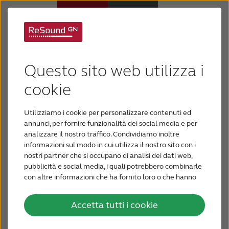
GN presenta suoni
Apparecchi acustici
innovativi al CES di
Questo sito web utilizza i
Ipoacusia
cookie
Las Vegas.
Utilizziamo i cookie per personalizzare contenuti ed
Supporto e assistenza
All'International Consumer Electronics Show
annunci, per fornire funzionalità dei social media e per
(CES) di Las Vegas, GN ReSound ha ottenuto il
analizzare il nostro traffico. Condividiamo inoltre
premio Bluetooth Breakthrough 2016 nella
informazioni sul modo in cui utilizza il nostro sito con i
Perché ReSound
categoria Applicazioni per la sua app ReSound
nostri partner che si occupano di analisi dei dati web,
Smart™ per Apple Watch.
pubblicità e social media, i quali potrebbero combinarle
con altre informazioni che ha fornito loro o che hanno
PER GLI AUDIOPROTESISTI
8 gennaio 2016
raccolto dal suo utilizzo dei loro servizi.
Accetta tutti i cookie
Dal 6 al 9 gennaio, GN ReSound e Jabra
In ottemperanza alle Nuove Linee Guida della
BLOG
pubblicità sanitaria concernente i dispositivi medici,
partecipano al CES. Questo è il terzo anno