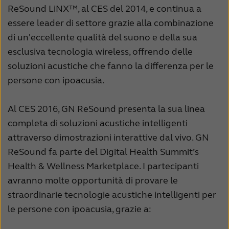
ReSound LiNX™, al CES del 2014, e continua a
Schweiz
Suisse
essere leader di settore grazie alla combinazione
Suomi
Sverige
di un'eccellente qualità del suono e della sua
esclusiva tecnologia wireless, offrendo delle
Türkçe
United Kingdom
soluzioni acustiche che fanno la differenza per le
United States
Österreich
persone con ipoacusia.
عربي
日本
Al CES 2016, GN ReSound presenta la sua linea
completa di soluzioni acustiche intelligenti
attraverso dimostrazioni interattive dal vivo. GN
ReSound fa parte del Digital Health Summit’s
Health & Wellness Marketplace. I partecipanti
avranno molte opportunità di provare le
straordinarie tecnologie acustiche intelligenti per
le persone con ipoacusia, grazie a: