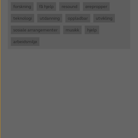
forskning
få hjelp
resound
ørepropper
teknologi
utdanning
oppladbar
utvikling
sosiale arrangementer
musikk
hjelp
arbeidsmiljø