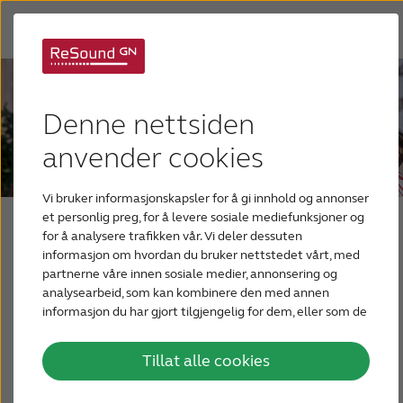
Denne nettsiden
anvender cookies
Blogg for fagfolk
Vi bruker informasjonskapsler for å gi innhold og annonser
et personlig preg, for å levere sosiale mediefunksjoner og
for å analysere trafikken vår. Vi deler dessuten
informasjon om hvordan du bruker nettstedet vårt, med
partnerne våre innen sosiale medier, annonsering og
Blogg for fagfolk
analysearbeid, som kan kombinere den med annen
informasjon du har gjort tilgjengelig for dem, eller som de
har samlet inn gjennom din bruk av tjenestene deres.
Tillat alle cookies