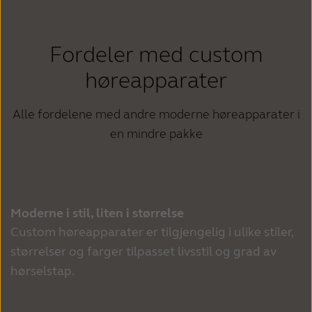
Fordeler med custom
høreapparater
Alle fordelene med andre moderne høreapparater i
en mindre pakke
Moderne i stil, liten i størrelse
Custom høreapparater er tilgjengelig i ulike stiler, 
størrelser og farger tilpasset livsstil og grad av 
hørselstap.