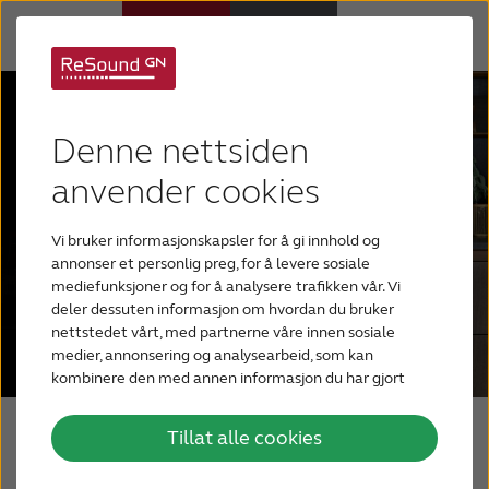
Høreapparater
Denne nettsiden
Hørselstap
anvender cookies
Vi bruker informasjonskapsler for å gi innhold og
Hvorfor ReSound
annonser et personlig preg, for å levere sosiale
mediefunksjoner og for å analysere trafikken vår. Vi
deler dessuten informasjon om hvordan du bruker
Hjelp
nettstedet vårt, med partnerne våre innen sosiale
medier, annonsering og analysearbeid, som kan
kombinere den med annen informasjon du har gjort
Blogg
tilgjengelig for dem, eller som de har samlet inn
gjennom din bruk av tjenestene deres.
Tillat alle cookies
Skreddersydd for deg
KONTAKT OSS