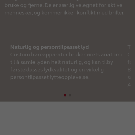
bruke og fjerne. De er særlig velegnet for aktive 
mennesker, og kommer ikke i konflikt med briller.
Naturlig og persontilpasset lyd
Ti
Custom høreapparater bruker ørets anatomi 
Cu
til å samle lyden helt naturlig, og kan tilby 
før
førsteklasses lydkvalitet og en virkelig 
Bl
persontilpasset lytteopplevelse. 
sam
An