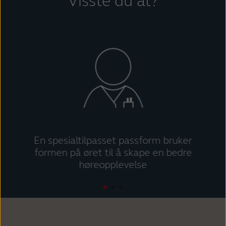
Visste du at?
France
India
International
Italia
Kazakhstan
Korea
Latinoamérica
Netherlands
New Zealand
Norge
Schweiz
Suisse
Suomi
Sverige
En spesialtilpasset passform bruker
formen på øret til å skape en bedre
Türkçe
United Kingdom
høreopplevelse
United States
Österreich
عربي
日本