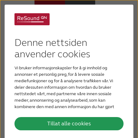
Retningslinjer for
Høreapparater
netthandel
Denne nettsiden
Hørselstap
anvender cookies
Vi i ReSound mener at høreapparater bare kan
fungere optimalt for brukeren hvis de blir tilpasset
Vi bruker informasjonskapsler for å gi innhold og
Hvorfor ReSound
av en sertifisert audiograf. Vi er overbevist om at
annonser et personlig preg, for å levere sosiale
mediefunksjoner og for å analysere trafikken vår. Vi
fornøyde sluttbrukere er et resultat av
deler dessuten informasjon om hvordan du bruker
Hjelp
profesjonell rådgivning i prosessen, tilpasning og
nettstedet vårt, med partnerne våre innen sosiale
ettersyn av høreapparatet.
medier, annonsering og analysearbeid, som kan
kombinere den med annen informasjon du har gjort
Blogg
tilgjengelig for dem, eller som de har samlet inn
Personer med hørselstap fortjener alternativer
gjennom din bruk av tjenestene deres.
som gjør det mulig å finne den løsningen som
Tillat alle cookies
KONTAKT OSS
tilfredsstiller deres behov. Vi mener at dette sikres