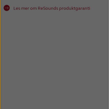
France
India
Les mer om ReSounds produktgaranti
International
Italia
Kazakhstan
Korea
Latinoamérica
Netherlands
New Zealand
Norge
Schweiz
Suisse
Suomi
Sverige
Türkçe
United Kingdom
United States
Österreich
عربي
日本