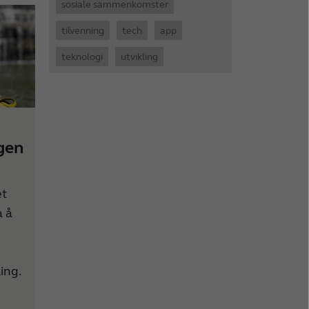
sosiale sammenkomster
tilvenning
tech
app
teknologi
utvikling
gen
et
a å
ing.