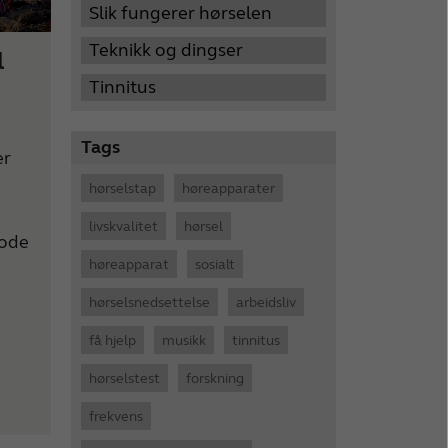
Slik fungerer hørselen
Teknikk og dingser
l
Tinnitus
Tags
er
hørselstap
høreapparater
livskvalitet
hørsel
gode
høreapparat
sosialt
hørselsnedsettelse
arbeidsliv
få hjelp
musikk
tinnitus
hørselstest
forskning
frekvens