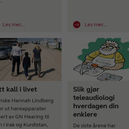
.
Les mer...
Les mer...
t kall i livet
Slik gjør
teleaudiologi
nske Hannah Lindberg
hverdagen din
er ut høreapparater
enklere
ert av GN Hearing til
n i Irak og Kurdistan,
De siste årene har