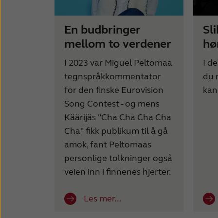
En budbringer
Sl
mellom to verdener
hø
I 2023 var Miguel Peltomaa
I d
tegnspråkkommentator
du 
for den finske Eurovision
kan
Song Contest - og mens
Käärijäs "Cha Cha Cha Cha
Cha" fikk publikum til å gå
amok, fant Peltomaas
personlige tolkninger også
veien inn i finnenes hjerter.
Les mer...