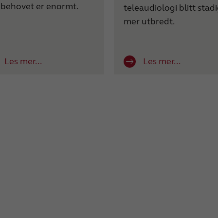
 behovet er enormt.
teleaudiologi blitt stad
mer utbredt.
Les mer...
Les mer...