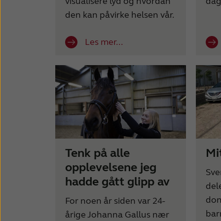
visualisere lyd og hvordan
dag
den kan påvirke helsen vår.
Les mer...
Tenk på alle
Mit
opplevelsene jeg
Sve
hadde gått glipp av
del
don
For noen år siden var 24-
bar
årige Johanna Gallus nær