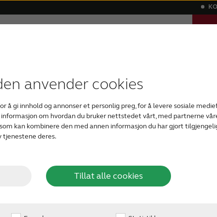
KO
TA 
Hvorfor ReSound
Hjelp
Blogg
HØR
latert hørselstap
istorier
Digitale høreapparater
Brukerstøtte på tilbehør
ReSonans - vårt magasin om hørsel
Alvorlig hørseltap
Usynlige høreapparater
Kompatibilitet
Tinnitus
ReSound
Art
Bl
den anvender cookies
or å gi innhold og annonser et personlig preg, for å levere sosiale medie
en informasjon om hvordan du bruker nettstedet vårt, med partnerne våre
n om
som kan kombinere den med annen informasjon du har gjort tilgjengelig
 tjenestene deres.
Tillat alle cookies
stenker, et hørselstap. Og
ig informasjon for bedre