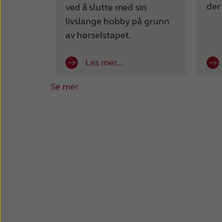
der
ved å slutte med sin
livslange hobby på grunn
av hørselstapet.
Les mer...
Se mer