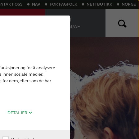
NTAKT OSS
NAV
FOR FAGFOLK
NETTBUTIKK
NORGE
NETTBASERT
FINN EN
SELSTEST
AUDIOGRAF
 Assist
ikler
uetooth høreapparater
Oppladbare høreapparater
funksjoner og for å analysere
 innen sosiale medier,
 for dem, eller som de har
DETALJER