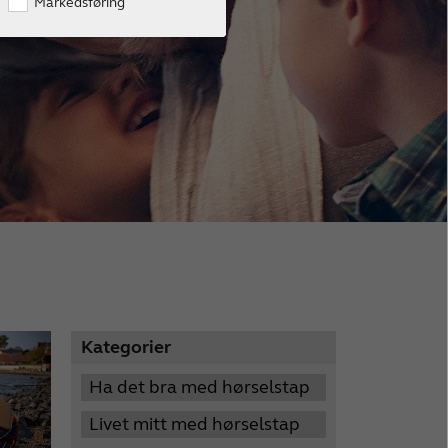
Markedsføring
Kategorier
Ha det bra med hørselstap
Livet mitt med hørselstap