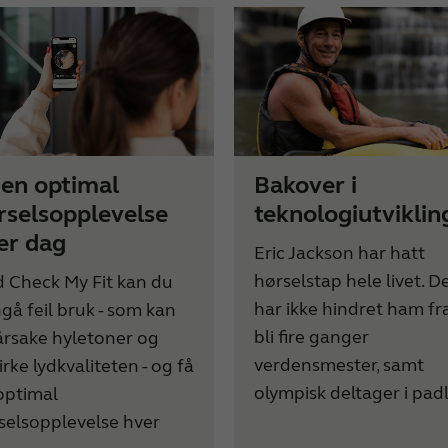
 en optimal
Bakover i
rselsopplevelse
teknologiutviklin
er dag
Eric Jackson har hatt
hørselstap hele livet. D
 Check My Fit kan du
har ikke hindret ham fr
gå feil bruk - som kan
bli fire ganger
årsake hyletoner og
verdensmester, samt
irke lydkvaliteten - og få
olympisk deltager i padl
optimal
selsopplevelse hver