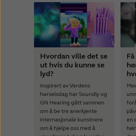
Hvordan ville det se
Få
ut hvis du kunne se
hø
lyd?
hv
Inspirert av Verdens
Med
hørselsdag har Soundly og
unn
GN Hearing gått sammen
for
om å be tre anerkjente
påv
internasjonale kunstnere
en 
om å hjelpe oss med å
hør