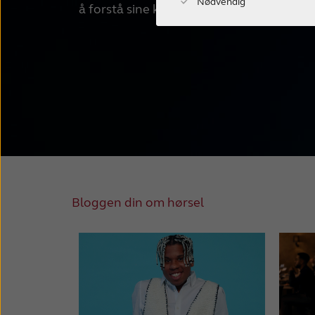
Nødvendig
å forstå sine kjære med nedsatt hørsel.
Bloggen din om hørsel