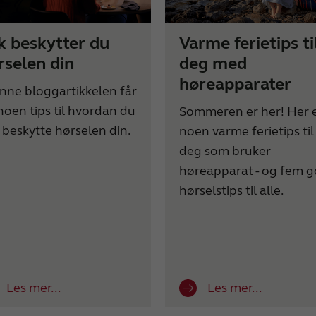
ik beskytter du
Varme ferietips ti
rselen din
deg med
høreapparater
enne bloggartikkelen får
noen tips til hvordan du
Sommeren er her! Her 
 beskytte hørselen din.
noen varme ferietips til
deg som bruker
høreapparat - og fem 
hørselstips til alle.
Les mer...
Les mer...