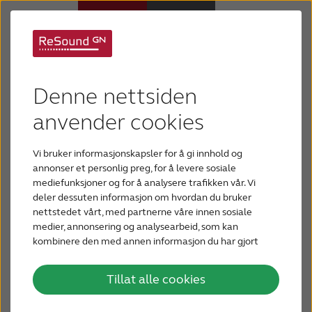
Bloggen din om hørsel
Høreapparater
Denne nettsiden
Hørselstap
anvender cookies
Vi bruker informasjonskapsler for å gi innhold og
Hvorfor ReSound
annonser et personlig preg, for å levere sosiale
mediefunksjoner og for å analysere trafikken vår. Vi
deler dessuten informasjon om hvordan du bruker
Hjelp
nettstedet vårt, med partnerne våre innen sosiale
medier, annonsering og analysearbeid, som kan
kombinere den med annen informasjon du har gjort
Blogg
Slik beskytter du hørselen din
tilgjengelig for dem, eller som de har samlet inn
gjennom din bruk av tjenestene deres.
Tillat alle cookies
I denne bloggartikkelen får du noen tips til
KONTAKT OSS
hvordan du kan beskytte hørselen din.