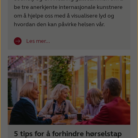
France
India
be tre anerkjente internasjonale kunstnere
om å hjelpe oss med å visualisere lyd og
International
Italia
hvordan den kan påvirke helsen vår.
Kazakhstan
Korea
Les mer...
Latinoamérica
Netherlands
New Zealand
Norge
Schweiz
Suisse
Suomi
Sverige
Türkçe
United Kingdom
United States
Österreich
عربي
日本
5 tips for å forhindre hørselstap