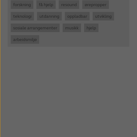
forskning
få hjelp
resound
ørepropper
teknologi
utdanning
oppladbar
utvikling
sosiale arrangementer
musikk
hjelp
arbeidsmiljø