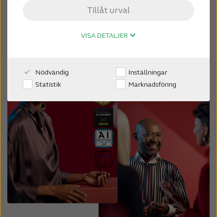
Tillåt urval
WEBSHOP
VISA DETALJER
FÖR AUDIONOMER
Nödvändig
Inställningar
SVERIGE
Statistik
Marknadsföring
Australia
Brasil
Canada
Česká republika
China
Danmark
Deutschland
España
France
India
International
Italia