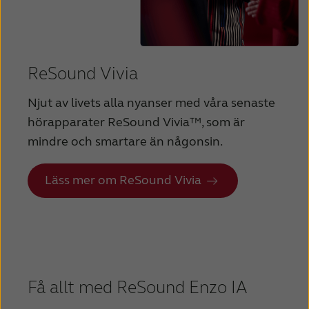
Kazakhstan
Korea
Latinoamérica
Netherlands
ReSound Vivia
New Zealand
Norge
Njut av livets alla nyanser med våra senaste
Schweiz
Suisse
hörapparater ReSound Vivia™, som är
Suomi
Sverige
mindre och smartare än någonsin.
Türkçe
United Kingdom
Läss mer om ReSound Vivia
United States
Österreich
عربي
日本
Få allt med ReSound Enzo IA