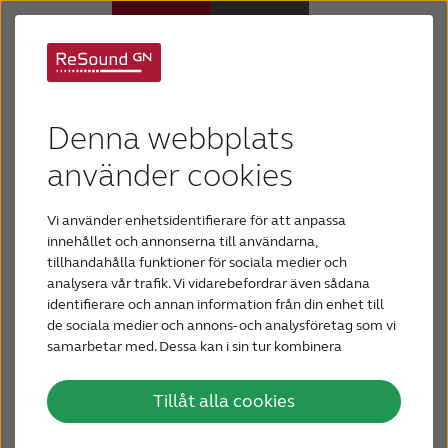
ReSound
Hörapparater
Denna webbplats
hörapparater
Om nedsatt hörsel
använder cookies
Din hörupplevelse ska vara anpassad efter dina
Vi använder enhetsidentifierare för att anpassa
Hjälp
unika behov. ReSounds ekosystem med
innehållet och annonserna till användarna,
hörapparater, trådlösa tillbehör och appar hjälper
tillhandahålla funktioner för sociala medier och
dig att höra och anpassa dig till olika miljöer och
analysera vår trafik. Vi vidarebefordrar även sådana
Varför ReSound?
identifierare och annan information från din enhet till
situationer med enastående ljudkvalitet. Tack vare
de sociala medier och annons- och analysföretag som vi
vårt stora utbud av hörapparater har vi en lösning
samarbetar med. Dessa kan i sin tur kombinera
Blogg
för alla. Läs mer om de nya hörapparaterna med
informationen med annan information som du har
tillhandahållit eller som de har samlat in när du har
den senaste tekniken nedan
Tillåt alla cookies
använt deras tjänster.
KONTAKTA OSS