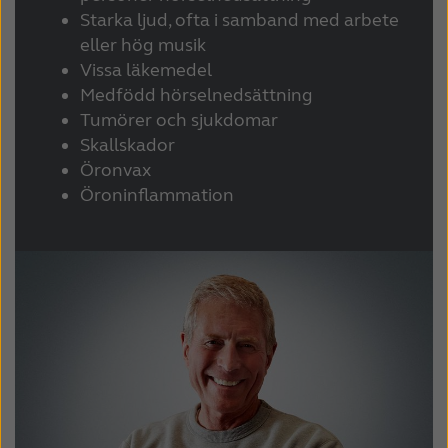
Starka ljud, ofta i samband med arbete
Kazakhstan
Korea
eller hög musik
Vissa läkemedel
Latinoamérica
Netherlands
Medfödd hörselnedsättning
New Zealand
Norge
Tumörer och sjukdomar
Skallskador
Schweiz
Suisse
Öronvax
Öroninflammation
Suomi
Sverige
Türkçe
United Kingdom
United States
Österreich
عربي
日本