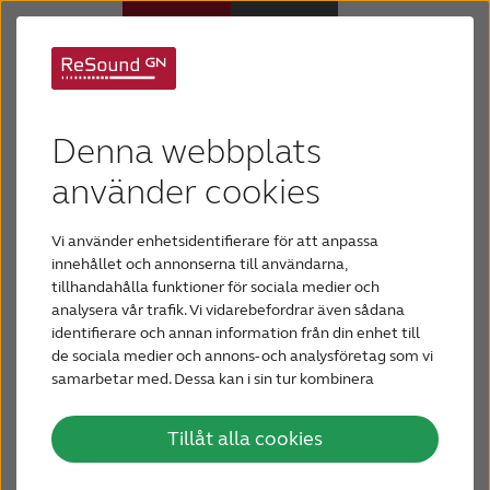
Vad är kombinerad
Hörapparater
Denna webbplats
hörsel-nedsättning?
Om nedsatt hörsel
använder cookies
En kombinerad hörselnedsättning innefattar både
Vi använder enhetsidentifierare för att anpassa
konduktiv och sensorineural
Hjälp
innehållet och annonserna till användarna,
hörselnedsättning.
Det betyder att det finns
tillhandahålla funktioner för sociala medier och
skador i både ytterörat och innerörat.
Ytterörat
analysera vår trafik. Vi vidarebefordrar även sådana
Varför ReSound?
kan inte leda ljudet korrekt till innerörat och
identifierare och annan information från din enhet till
innerörat kan inte bearbeta ljudet och skicka det
de sociala medier och annons- och analysföretag som vi
till hjärnan. Skadan i d
en sensorineurala delen
samarbetar med. Dessa kan i sin tur kombinera
Blogg
informationen med annan information som du har
(innerörat) är oftast permanent, men den
tillhandahållit eller som de har samlat in när du har
konduktiva hörselnedsättningen (ytterörat)
Tillåt alla cookies
använt deras tjänster.
KONTAKTA OSS
behöver inte vara det.
Många personer med