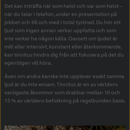
Det kan inträffa när som helst och var som helst –
Kazakhstan
Korea
när du talar i telefon, under en presentation på
Latinoamérica
Netherlands
jobbet och till och med i total tystnad. Du hör ett
ljud som ingen annan verkar uppfatta och som
New Zealand
Norge
inte verkar ha någon källa. Oavsett om ljudet är
Schweiz
Suisse
milt eller intensivt, konstant eller återkommande,
kan tinnitus hindra dig från att fokusera på det du
Suomi
Sverige
egentligen vill höra.
Türkçe
United Kingdom
Även om andra kanske inte upplever exakt samma
United States
Österreich
ljud är du inte ensam. Tinnitus är en av världens
vanligaste åkommor som drabbar mellan 10 och
عربي
日本
15 % av världens befolkning på regelbunden basis.