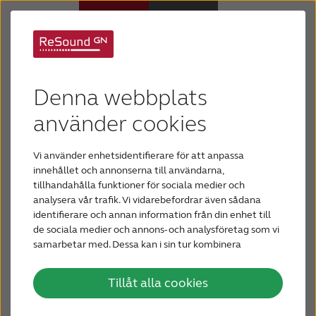
Tinnitus och
Hörapparater
Denna webbplats
hörselnedsättning
Om nedsatt hörsel
använder cookies
Tinnitus och hörselnedsättning går ofta hand i
Vi använder enhetsidentifierare för att anpassa
Hjälp
hand: omkring av 80 % alla som lider av tinnitus
innehållet och annonserna till användarna,
har även nedsatt hörsel.
tillhandahålla funktioner för sociala medier och
analysera vår trafik. Vi vidarebefordrar även sådana
Varför ReSound?
Hörselnedsättning kan påverka signalerna som
identifierare och annan information från din enhet till
de sociala medier och annons- och analysföretag som vi
sänds från örat till hjärnan. De påverkade
samarbetar med. Dessa kan i sin tur kombinera
Blogg
signalerna kan resultera i oönskad aktivitet i
informationen med annan information som du har
hjärnan som är känt som tinnitus. Även om tinnitus
tillhandahållit eller som de har samlat in när du har
Tillåt alla cookies
använt deras tjänster.
inte orsakar hörselnedsättning kan det
KONTAKTA OSS
uppfattade ljudet vara distraherande och göra det