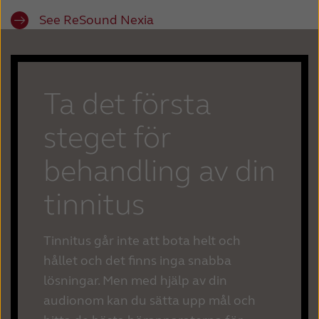
See ReSound Nexia
Ta det första
steget för
behandling av din
tinnitus
Tinnitus går inte att bota helt och
hållet och det finns inga snabba
lösningar. Men med hjälp av din
audionom kan du sätta upp mål och