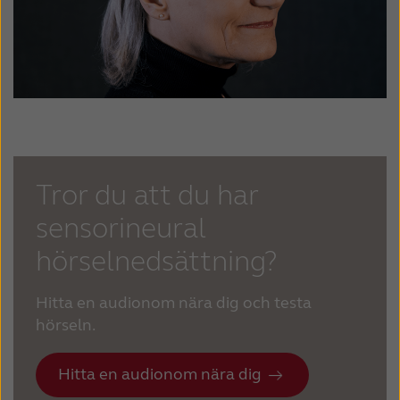
Tror du att du har
sensorineural
hörselnedsättning?
Hitta en audionom nära dig och testa
hörseln.
Hitta en audionom nära dig