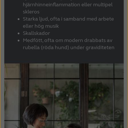
hjärnhinneinflammation eller multipel
Kazakhstan
Korea
skleros
Starka ljud, ofta i samband med arbete
Latinoamérica
Netherlands
eller hög musik
Skallskador
New Zealand
Norge
Medfött, ofta om modern drabbats av
Schweiz
Suisse
rubella (röda hund) under graviditeten
Suomi
Sverige
Türkçe
United Kingdom
United States
Österreich
عربي
日本