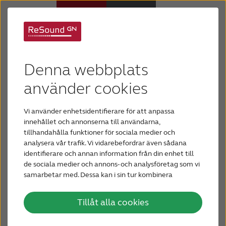
Vad är sensorineural
Hörapparater
Denna webbplats
hörselnedsättning?
Om nedsatt hörsel
använder cookies
Sensorineural hörselnedsättning orsakas av
Vi använder enhetsidentifierare för att anpassa
problem i innerörat eller hörselnerven – nerven
Hjälp
innehållet och annonserna till användarna,
som överför ljud från innerörat till hjärnan.
tillhandahålla funktioner för sociala medier och
analysera vår trafik. Vi vidarebefordrar även sådana
Varför ReSound?
Ofta sker sensorineural hörselnedsättning gradvis
identifierare och annan information från din enhet till
och personer med denna typ av
de sociala medier och annons- och analysföretag som vi
hörselnedsättning kanske märker av den
samarbetar med. Dessa kan i sin tur kombinera
Blogg
informationen med annan information som du har
försämrade hörseln först när taluppfattningen
tillhandahållit eller som de har samlat in när du har
och kommunikationen påverkas, vanligen i bullriga
Tillåt alla cookies
använt deras tjänster.
KONTAKTA OSS
miljöer och sociala sammanhang.