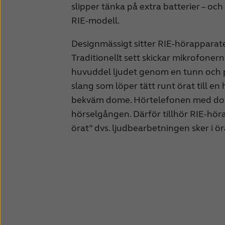
slipper tänka på extra batterier – och 
RIE-modell.
Designmässigt sitter RIE-hörapparat
Traditionellt sett skickar mikrofoner
huvuddel ljudet genom en tunn och p
slang som löper tätt runt örat till e
bekväm dome. Hörtelefonen med dom
hörselgången. Därför tillhör RIE-höra
örat” dvs. ljudbearbetningen sker i ör