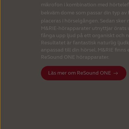
mikrofon i kombination med hörtelef
bekväm dome som passar din typ av 
placeras i hörselgången. Sedan sker 
M&RIE-hörapparater utnyttjar örats u
fånga upp ljud på ett organiskt och na
Resultatet är fantastisk naturlig ljud
anpassad till din hörsel. M&RIE finns
ReSound ONE hörapparater.
Läs mer om ReSound ONE