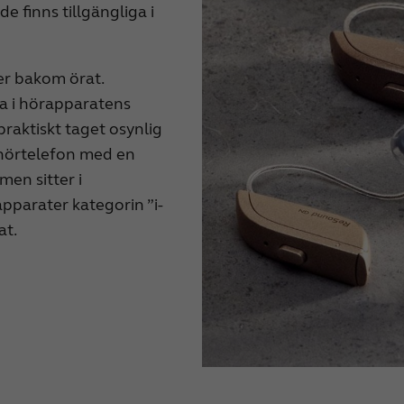
de finns tillgängliga i
er bakom örat.
na i hörapparatens
raktiskt taget osynlig
n hörtelefon med en
en sitter i
pparater kategorin ”i-
at.