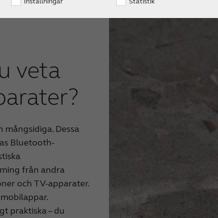
Inställningar
Statistik
u veta
arater?
ch mångsidiga. Dessa
las Bluetooth-
stiska
aming från andra
foner och TV-apparater.
 mobilappar.
t praktiska – du