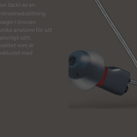
on täckt av en
hörselnedsättning
magin i öronen.
nika anatomi för att
turligt sätt.
kvalitet som är
 exklusivt med