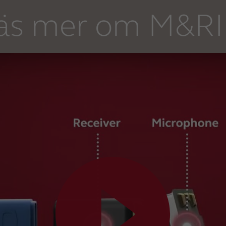
äs mer om M&RI