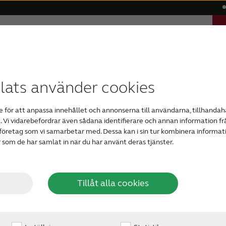
el
Hjälp
Varför ReSound?
Blogg
g
ör
men
igitala hörapparater
Åldersrelaterad hörselnedsättning
Kompatibilitet
ReSonans - vårt magasin om hörsel
Osynliga hörapparater
ReSound Assist
Grav hörselned
Bluetoo
ats använder cookies
parater
RIE (bakom-örat med e
 för att anpassa innehållet och annonserna till användarna, tillhandahå
populära typerna av h
. Vi vidarebefordrar även sådana identifierare och annan information frå
”Receiver-in-Canal”, R
företag som vi samarbetar med. Dessa kan i sin tur kombinera inform
hörapparater.
r som de har samlat in när du har använt deras tjänster.
Tillåt alla cookies