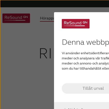
Hörapparater
Om nedsatt hörs
Auracast hörapparater
Barn med nedsatt hörsel
Hjälp - hörapparater
Om oss
Produktfilosofi
Hjälp - appar
ReSound hörapparater
Att förstå hörselnedsättnin
Utmärkelser
Hjälp - tillbeh
Omdö
D
Denna webbpl
RIE-hörap
Vi använder enhetsidentifierare
I-Örat hörapparater
Tinnitus hörapparater
medier och analysera vår trafik
medier och annons- och analys
som du har tillhandahållit elle
Tillåt urval