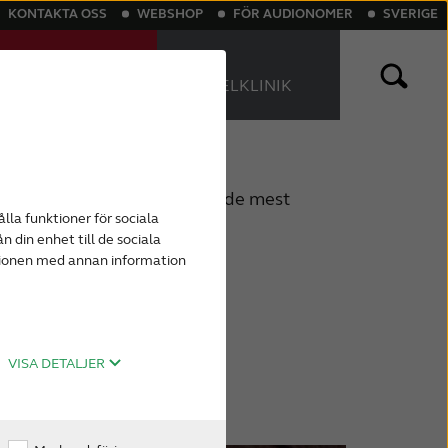
KONTAKTA OSS
WEBSHOP
FÖR AUDIONOMER
SVERIGE
TESTA HÖRSELN
HITTA
ONLINE
HÖRSELKLINIK
sättning
th hörapparater
Tinnitus
Laddningsbara hörapparater
xtern hörtelefon) är en av de mest
lla funktioner för sociala
örapparater. De kallas även
n din enhet till de sociala
IC-hörapparater eller RITE-
ationen med annan information
VISA DETALJER