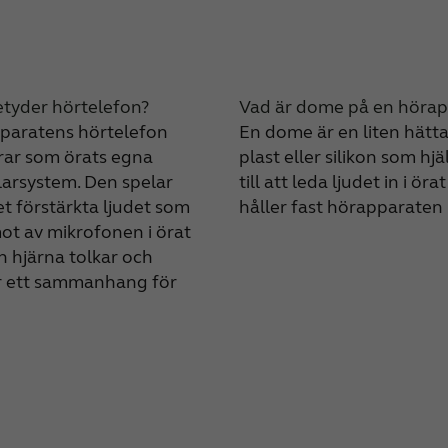
tyder hörtelefon?
Vad är dome på en hörap
paratens hörtelefon
En dome är en liten hätta
rar som örats egna
plast eller silikon som hjä
arsystem. Den spelar
till att leda ljudet in i öra
t förstärkta ljudet som
håller fast hörapparaten i
ot av mikrofonen i örat
n hjärna tolkar och
r ett sammanhang för