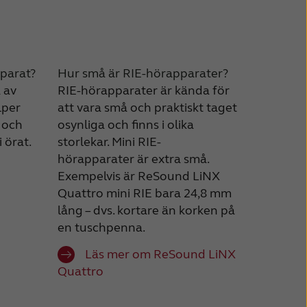
parat?
Hur små är RIE-hörapparater?
 av
RIE-hörapparater är kända för
lper
att vara små och praktiskt taget
t och
osynliga och finns i olika
 örat.
storlekar. Mini RIE-
hörapparater är extra små.
Exempelvis är ReSound LiNX
Quattro mini RIE bara 24,8 mm
lång – dvs. kortare än korken på
en tuschpenna.
Läs mer om ReSound LiNX
Quattro