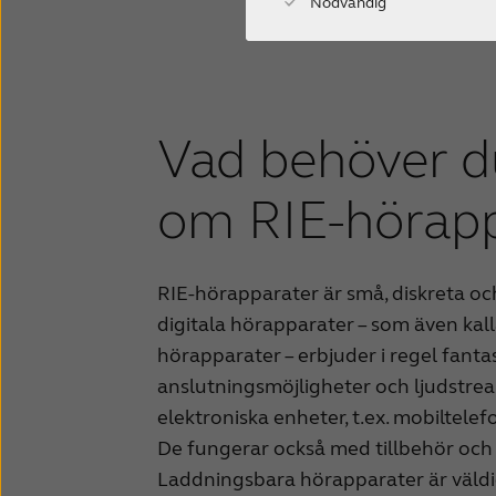
Nödvändig
Vad behöver d
om RIE-hörapp
RIE-hörapparater är små, diskreta o
digitala hörapparater – som även kal
hörapparater – erbjuder i regel fanta
anslutningsmöjligheter och ljudstre
elektroniska enheter, t.ex. mobiltele
De fungerar också med tillbehör och
Laddningsbara hörapparater är väldig