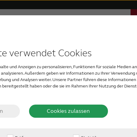
Über ReSound
Support & Unterstützung
 Apps
erenzen
itale Hörsysteme
Altersbedingte Schwerhörigkeit
Kompatible Geräte
Auszeichnungen
Bluetooth-Hörsysteme
Hochgradige Schwerh
Fast unsic
te verwendet Cookies
alte und Anzeigen zu personalisieren, Funktionen für soziale Medien a
u analysieren. Außerdem geben wir Informationen zu Ihrer Verwendung 
erbung und Analysen weiter. Unsere Partner führen diese Informatione
 bereitgestellt haben oder die sie im Rahmen Ihrer Nutzung der Dien
en
Cookies zulassen