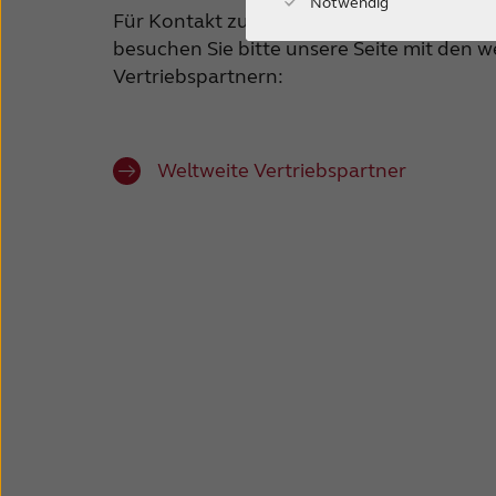
Notwendig
Für Kontakt zu Vertriebspartnern außerh
besuchen Sie bitte unsere Seite mit den w
Vertriebspartnern:
Weltweite Vertriebspartner