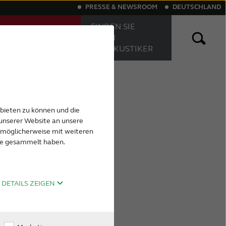
PRESSE & NEWSROOM
DEUTSCHLAND
FINDEN SIE
MACHEN SIE
EINEN
EINEN HÖRTEST
HÖRAKUSTIKER
örigkeit
htbare Hörsysteme
Tinnitus
Akku-Hörsysteme
nbieten zu können und die
unserer Website an unsere
n möglicherweise mit weiteren
ste gesammelt haben.
DETAILS ZEIGEN