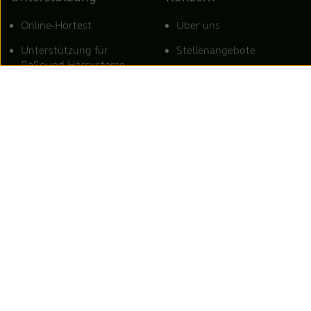
Online-Hörtest
Über uns
Unterstützung für
Stellenangebote
ReSound Hörsysteme
Presse & Newsroom
Unterstützung für
Kontakt
ReSound Wireless-
Zubehör
Unterstützung für
ReSound Apps
Kompatibilität von
ReSound-Hörsystemen
mit Smartphones
Standorte
Für Hörakustiker
Finden Sie einen Hörakustiker