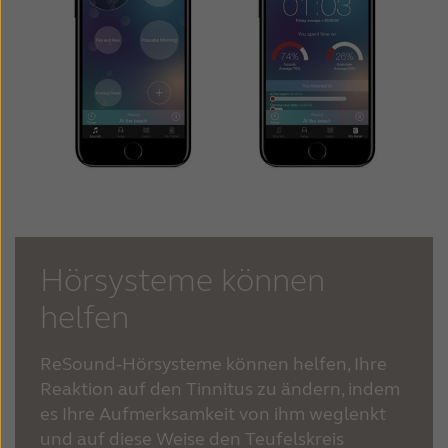
Hörsysteme können
helfen
ReSound-Hörsysteme können helfen, Ihre
Reaktion auf den Tinnitus zu ändern, indem
es Ihre Aufmerksamkeit von ihm weglenkt
und auf diese Weise den Teufelskreis