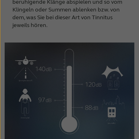
Suomi
Sverige
beruhigende Klänge abspielen und so vom
Klingeln oder Summen ablenken bzw. von
Türkçe
United Kingdom
dem, was Sie bei dieser Art von Tinnitus
jeweils hören.
United States
Österreich
عربي
日本