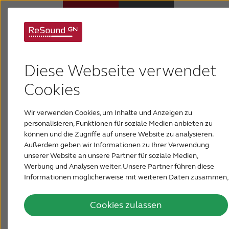
Arten von Tinnitus
Hörsysteme
Diese Webseite verwendet
Hörverlust
Cookies
Auch wenn viele Menschen von Tinnitus betroffen
sind, so zeigt sich dieses Leiden bei jedem doch
Wir verwenden Cookies, um Inhalte und Anzeigen zu
Über ReSound
etwas anders. Ihre Beschwerden lassen sich aber
personalisieren, Funktionen für soziale Medien anbieten zu
sicherlich in eine der im Folgenden beschriebenen
können und die Zugriffe auf unsere Website zu analysieren.
Arten von Tinnitus einstufen.
Außerdem geben wir Informationen zu Ihrer Verwendung
Support & Unterstützung
unserer Website an unsere Partner für soziale Medien,
Werbung und Analysen weiter. Unsere Partner führen diese
Informationen möglicherweise mit weiteren Daten zusammen,
PRESSE & NEWSROOM
die Sie ihnen bereitgestellt haben oder die sie im Rahmen Ihrer
Nutzung der Dienste gesammelt haben.
Cookies zulassen
DEUTSCHLAND