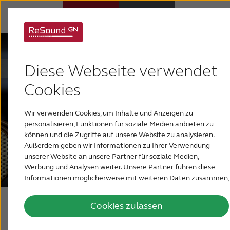
Hörsysteme
Diese Webseite verwendet
Hörverlust
Cookies
Wir verwenden Cookies, um Inhalte und Anzeigen zu
Über ReSound
personalisieren, Funktionen für soziale Medien anbieten zu
können und die Zugriffe auf unsere Website zu analysieren.
Außerdem geben wir Informationen zu Ihrer Verwendung
Support & Unterstützung
unserer Website an unsere Partner für soziale Medien,
Werbung und Analysen weiter. Unsere Partner führen diese
Informationen möglicherweise mit weiteren Daten zusammen,
PRESSE & NEWSROOM
die Sie ihnen bereitgestellt haben oder die sie im Rahmen Ihrer
Nutzung der Dienste gesammelt haben.
Cookies zulassen
Presse und
DEUTSCHLAND