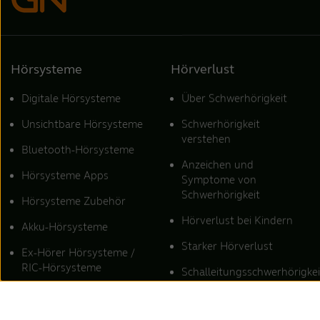
Hörsysteme
Hörverlust
Digitale Hörsysteme
Über Schwerhörigkeit
Unsichtbare Hörsysteme
Schwerhörigkeit
verstehen
Bluetooth-Hörsysteme
Anzeichen und
Hörsysteme Apps
Symptome von
Schwerhörigkeit
Hörsysteme Zubehör
Hörverlust bei Kindern
Akku-Hörsysteme
Starker Hörverlust
Ex-Hörer Hörsysteme /
RIC-Hörsysteme
Schalleitungsschwerhörigkei
Maßgefertigte
Schallempfindungsschwerhö
Hörsysteme