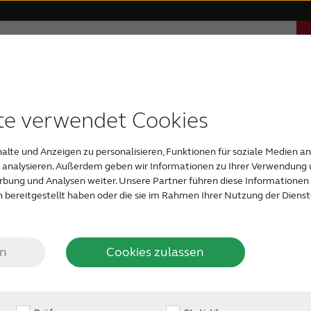
Über ReSound
Support & Unterstützung
 Apps
erenzen
itale Hörsysteme
Altersbedingte Schwerhörigkeit
Kompatible Geräte
Auszeichnungen
Bluetooth-Hörsysteme
Hochgradige Schwerh
Fast unsic
te verwendet Cookies
alte und Anzeigen zu personalisieren, Funktionen für soziale Medien a
u analysieren. Außerdem geben wir Informationen zu Ihrer Verwendung 
erbung und Analysen weiter. Unsere Partner führen diese Informatione
 bereitgestellt haben oder die sie im Rahmen Ihrer Nutzung der Dien
en
Cookies zulassen
s