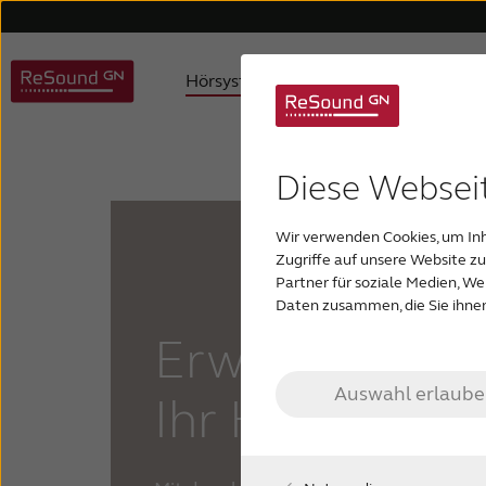
Hörsysteme
Hörverlust
ReSound Hörsysteme
Schwerhörigkeit verstehen
Über uns
Hilfe für Hörgeräte
Karriere
Hilfe für Zubehör
Auracast Hörsysteme
Produktphilosophie
Hörgeschädigte Kinder
Hilfe für
Ref
Dig
Diese Websei
Wir verwenden Cookies, um Inh
Maßgefertigte Hörgeräte
Hörsysteme für Tinnitus
Zugriffe auf unsere Website z
Partner für soziale Medien, W
Daten zusammen, die Sie ihnen
Erweitern Sie
Auswahl erlaub
Ihr Hörerlebni