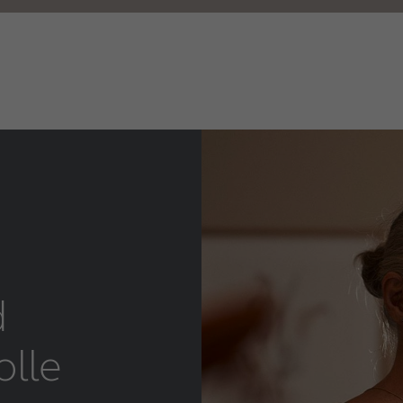
d
olle