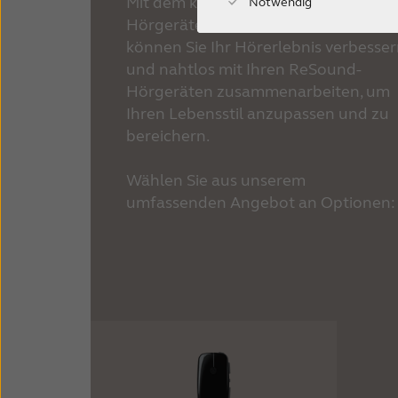
Mit dem kabellosen
Notwendig
Hörgerätezubehör von ReSound
können Sie Ihr Hörerlebnis verbesse
und nahtlos mit Ihren ReSound-
Hörgeräten zusammenarbeiten, um
Ihren Lebensstil anzupassen und zu
bereichern.
Wählen Sie aus unserem
umfassenden Angebot an Optionen: