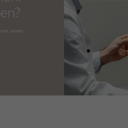
ren?
rne, einen