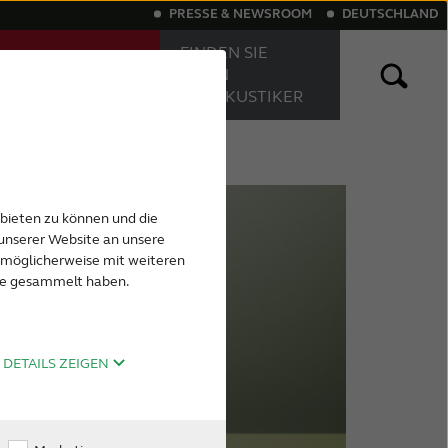
PRESSE & NEWSROOM
DEUTSCHLAND
FINDEN SIE
MACHEN SIE
EINEN
EINEN HÖRTEST
HÖRAKUSTIKER
örigkeit
htbare Hörsysteme
Tinnitus
Akku-Hörsysteme
nbieten zu können und die
unserer Website an unsere
n möglicherweise mit weiteren
ste gesammelt haben.
DETAILS ZEIGEN