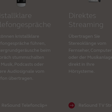
istallklare
Direktes
lefongespräche
Streaming
können kristallklare
Übertragen Sie
efongespräche führen,
Stereoklänge vom
tergrundgeräusche beim
Fernseher, Computer
präch stummschalten
oder der Musikanlag
 Musik, Podcasts oder
direkt in Ihre
ere Audiosignale vom
Hörsysteme.
efon übertragen.
ReSound Telefonclip+
ReSound TV St