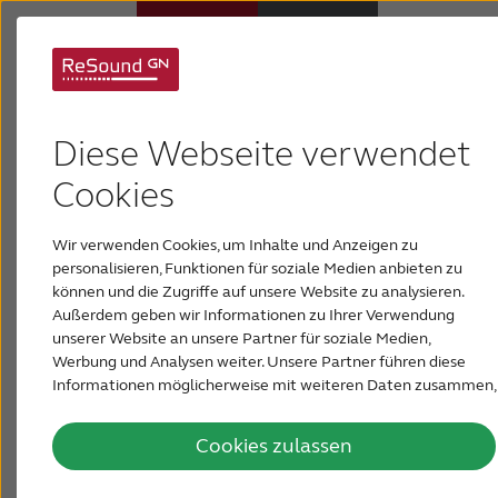
Was sind
Hörsysteme
Diese Webseite verwendet
maßgefertigte
Hörverlust
Cookies
Hörgeräte?
Wir verwenden Cookies, um Inhalte und Anzeigen zu
Über ReSound
personalisieren, Funktionen für soziale Medien anbieten zu
Maßgefertigte Hörgeräte, die genau auf Ihre Ohren
können und die Zugriffe auf unsere Website zu analysieren.
abgestimmt und nur für Sie gemacht sind.
Außerdem geben wir Informationen zu Ihrer Verwendung
Support & Unterstützung
unserer Website an unsere Partner für soziale Medien,
Werbung und Analysen weiter. Unsere Partner führen diese
Informationen möglicherweise mit weiteren Daten zusammen,
Es gibt viele Arten von Hörgeräten, aber
PRESSE & NEWSROOM
die Sie ihnen bereitgestellt haben oder die sie im Rahmen Ihrer
individuelle Hörgeräte sind einfach einzigartig.
Nutzung der Dienste gesammelt haben.
Cookies zulassen
Wie der Name schon sagt, werden maßgefertigte
DEUTSCHLAND
Hörgeräte auf Ihre individuellen Hörbedürfnisse,