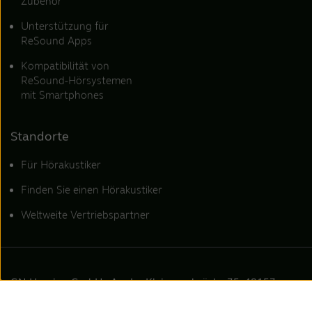
Zubehör
Unterstützung für
ReSound Apps
Kompatibilität von
ReSound-Hörsystemen
mit Smartphones
Standorte
Für Hörakustiker
Finden Sie einen Hörakustiker
Weltweite Vertriebspartner
GN Hearing GmbH - An der Kleimannbrücke 75, 48157
Münster | 2025 GN Hearing, Alle Rechte vorbehalten.