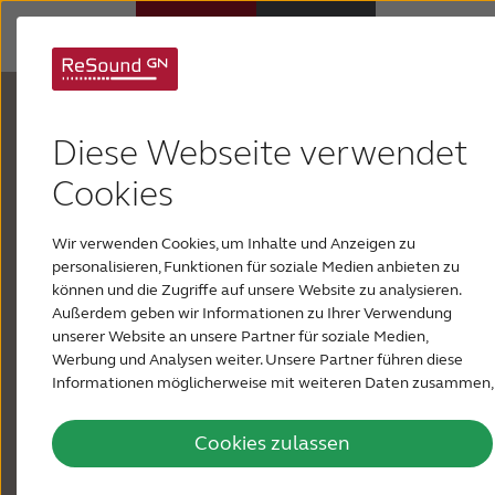
Ihr Gehör ist sehr
Hörsysteme
Diese Webseite verwendet
wichtig
Hörverlust
Cookies
Jeden Tag gibt es eine Vielzahl an Geräuschen,
Wir verwenden Cookies, um Inhalte und Anzeigen zu
Über ReSound
aber Sie haben Probleme, sie zu hören. Menschen
personalisieren, Funktionen für soziale Medien anbieten zu
nuscheln oder flüstern. Die Musik hat ihre Töne
können und die Zugriffe auf unsere Website zu analysieren.
verloren. Ihr TV-Gerät oder Radio läuft mit
Außerdem geben wir Informationen zu Ihrer Verwendung
Support & Unterstützung
unserer Website an unsere Partner für soziale Medien,
höchster Lautstärke. Gespräche in Restaurants, an
Werbung und Analysen weiter. Unsere Partner führen diese
lauten Orten oder am Telefon sind schwierig,
Informationen möglicherweise mit weiteren Daten zusammen,
PRESSE & NEWSROOM
daher vermeiden Sie soziale Situationen oder
die Sie ihnen bereitgestellt haben oder die sie im Rahmen Ihrer
Nutzung der Dienste gesammelt haben.
nehmen Anrufe nicht entgegen. Sie bleiben still,
Cookies zulassen
DEUTSCHLAND
weil es Ihnen peinlich ist, Menschen bitten zu