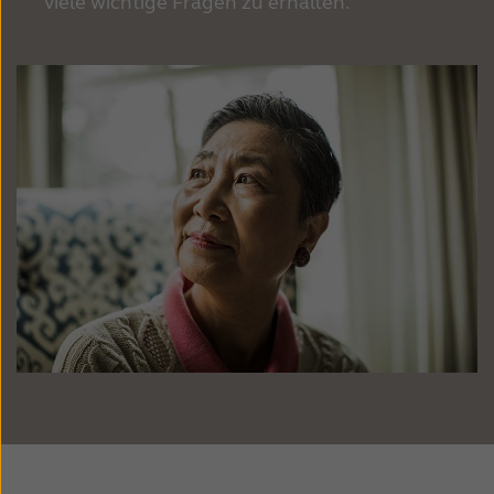
Suomi
Sverige
viele wichtige Fragen zu erhalten.
Türkçe
United Kingdom
United States
Österreich
عربي
日本