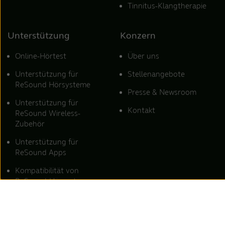
Tinnitus-Klangtherapie
Unterstützung
Konzern
Online-Hörtest
Über uns
Unterstützung für
Stellenangebote
ReSound Hörsysteme
Presse & Newsroom
Unterstützung für
Kontakt
ReSound Wireless-
Zubehör
Unterstützung für
ReSound Apps
Kompatibilität von
ReSound-Hörsystemen
mit Smartphones
Standorte