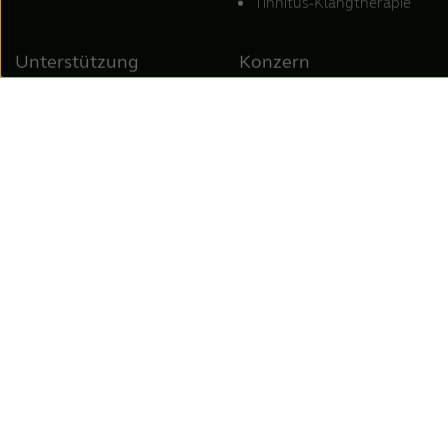
Tinnitus-Klangtherapie
Unterstützung
Konzern
Online-Hörtest
Über uns
Unterstützung für
Stellenangebote
ReSound Hörsysteme
Presse & Newsroom
Unterstützung für
Kontakt
ReSound Wireless-
Zubehör
Unterstützung für
ReSound Apps
Kompatibilität von
ReSound-Hörsystemen
mit Smartphones
Standorte