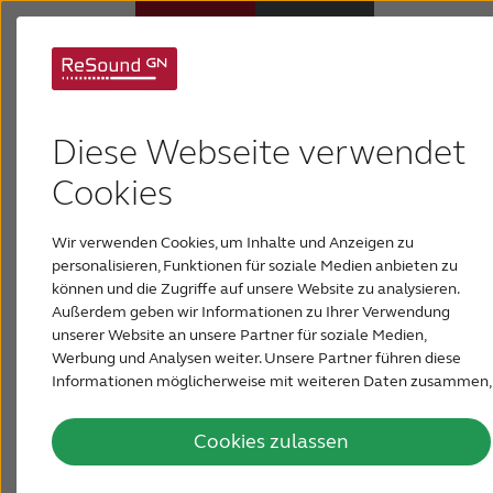
Was verursacht
Hörsysteme
Diese Webseite verwendet
Tinnitus?
Hörverlust
Cookies
Tinnitus ist ein ablenkendes Geräusch, das nur Sie
Wir verwenden Cookies, um Inhalte und Anzeigen zu
wahrnehmen. Es wurde als Klingeln, Pfeifen,
Über ReSound
personalisieren, Funktionen für soziale Medien anbieten zu
Klicken oder Zischen im Ohr beschrieben. Es kann
können und die Zugriffe auf unsere Website zu analysieren.
ständig auftreten oder kommen und
Außerdem geben wir Informationen zu Ihrer Verwendung
Support & Unterstützung
gehen.
Wichtig ist es, zu verinnerlichen, dass
unserer Website an unsere Partner für soziale Medien,
Tinnitus keine Krankheit, sondern ein Symptom ist.
Werbung und Analysen weiter. Unsere Partner führen diese
Jedoch macht das den Tinnitus nicht weniger
Informationen möglicherweise mit weiteren Daten zusammen,
PRESSE & NEWSROOM
die Sie ihnen bereitgestellt haben oder die sie im Rahmen Ihrer
anstrengend.
Nutzung der Dienste gesammelt haben.
Cookies zulassen
DEUTSCHLAND