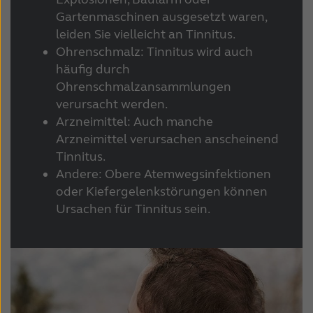
Suomi
Sverige
Gartenmaschinen ausgesetzt waren,
Türkçe
United Kingdom
leiden Sie vielleicht an Tinnitus.
Ohrenschmalz: Tinnitus wird auch
United States
Österreich
häufig durch
Ohrenschmalzansammlungen
عربي
日本
verursacht werden.
Arzneimittel: Auch manche
Arzneimittel verursachen anscheinend
Tinnitus.
Andere: Obere Atemwegsinfektionen
oder Kiefergelenkstörungen können
Ursachen für Tinnitus sein.