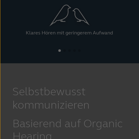
Klares Hören mit geringerem Aufwand
E
Selbstbewusst
kommunizieren
Basierend auf Organic
Hearing