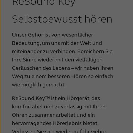
ReSound Key
Suomi
Sverige
Türkçe
United Kingdom
Selbstbewusst hören
United States
Österreich
Unser Gehör ist von wesentlicher
عربي
日本
Bedeutung, um uns mit der Welt und
miteinander zu verbinden. Bereichern Sie
Ihre Sinne wieder mit den vielfältigen
Geräuschen des Lebens – wir haben Ihren
Weg zu einem besseren Hören so einfach
wie möglich gemacht.
ReSound Key™ ist ein Hörgerät, das
komfortabel und zuverlässig mit Ihren
Ohren zusammenarbeitet und ein
hervorragendes Hörerlebnis bietet.
Verlassen Sie sich wieder auf Ihr Gehör,