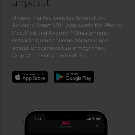
anpasst
Unsere intuitive, benutzerfreundliche
ReSound Smart 3D™-App wurde für iPhone,
iPad, iPod und Android™ Smartphones
entwickelt, um bequeme Anpassungen
überall und jederzeit zu ermöglichen.
(App ist in Deutsch erhältlich.)