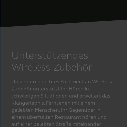
Unterstützendes
Wireless-Zubehör
Unser durchdachtes Sortiment an Wireless-
Zubehör unterstützt Ihr Hören in 
schwierigen Situationen und erweitert das 
Klangerlebnis. Fernsehen mit einem 
geliebten Menschen, Ihr Gegenüber in 
einem überfüllten Restaurant hören und 
auf einer belebten Straße miteinander 