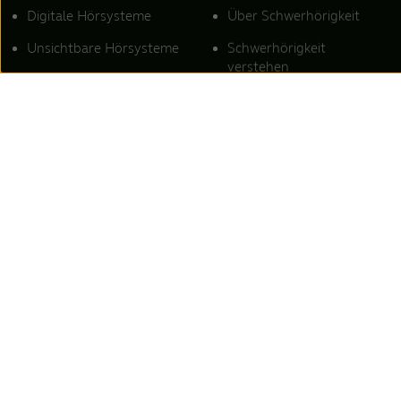
Digitale Hörsysteme
Über Schwerhörigkeit
Unsichtbare Hörsysteme
Schwerhörigkeit
verstehen
Bluetooth-Hörsysteme
Anzeichen und
Hörsysteme Apps
Symptome von
Schwerhörigkeit
Hörsysteme Zubehör
Hörverlust bei Kindern
Akku-Hörsysteme
Starker Hörverlust
Ex-Hörer Hörsysteme /
RIC-Hörsysteme
Schalleitungsschwerhörigkei
Maßgefertigte
Schallempfindungsschwerhö
Hörsysteme
Kombinierte
Hinter-dem-Ohr-
Schwerhörigkeit
Hörsysteme
Tinnitus-Linderung
Hörsysteme für Tinnitus
Ursachen von Tinnitus
ReSound Hörsysteme