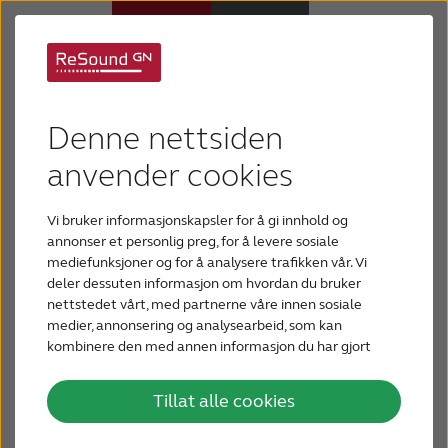
Hva er detytre øret?
Høreapparater
Denne nettsiden
Hørselstap
anvender cookies
Det ytre øret består av den synlig del på utsiden av
hodet, det er samme del som du fester øredobber
Vi bruker informasjonskapsler for å gi innhold og
Hvorfor ReSound
på og dekker med ørevarmere. Men det er også
annonser et personlig preg, for å levere sosiale
deler av det ytre øret som du ikke ser med det
mediefunksjoner og for å analysere trafikken vår. Vi
blotte øye, inkludert trommehinnen.
deler dessuten informasjon om hvordan du bruker
Hjelp
nettstedet vårt, med partnerne våre innen sosiale
medier, annonsering og analysearbeid, som kan
kombinere den med annen informasjon du har gjort
Blogg
tilgjengelig for dem, eller som de har samlet inn
gjennom din bruk av tjenestene deres.
Tillat alle cookies
KONTAKT OSS
Øremuslingen