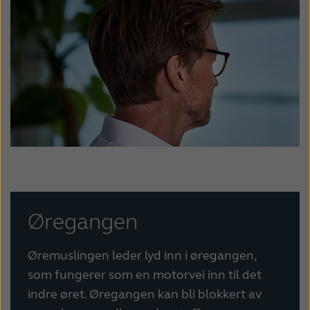
France
India
International
Italia
Kazakhstan
Korea
Latinoamérica
Netherlands
New Zealand
Norge
Schweiz
Suisse
Suomi
Sverige
Øregangen
Türkçe
United Kingdom
United States
Österreich
Øremuslingen leder lyd inn i øregangen,
som fungerer som en motorvei inn til det
عربي
日本
indre øret. Øregangen kan bli blokkert av