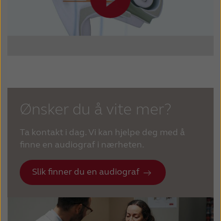
Ønsker du å vite mer?
Ta kontakt i dag. Vi kan hjelpe deg med å
finne en audiograf i nærheten.
Slik finner du en audiograf