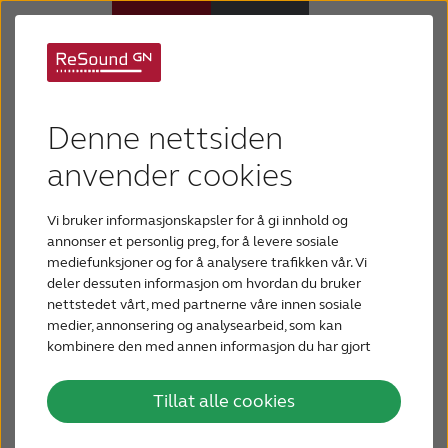
Høreapparater
Denne nettsiden
Hørselstap
anvender cookies
Vi bruker informasjonskapsler for å gi innhold og
Hvorfor ReSound
annonser et personlig preg, for å levere sosiale
mediefunksjoner og for å analysere trafikken vår. Vi
deler dessuten informasjon om hvordan du bruker
Hjelp
nettstedet vårt, med partnerne våre innen sosiale
medier, annonsering og analysearbeid, som kan
kombinere den med annen informasjon du har gjort
Blogg
tilgjengelig for dem, eller som de har samlet inn
gjennom din bruk av tjenestene deres.
Tillat alle cookies
KONTAKT OSS