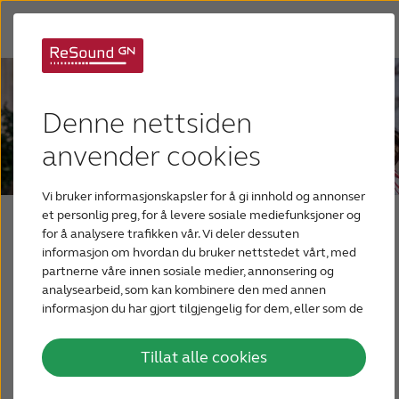
Denne nettsiden
anvender cookies
Blogg for fagfolk
Vi bruker informasjonskapsler for å gi innhold og annonser
et personlig preg, for å levere sosiale mediefunksjoner og
for å analysere trafikken vår. Vi deler dessuten
informasjon om hvordan du bruker nettstedet vårt, med
partnerne våre innen sosiale medier, annonsering og
Blogg for fagfolk
analysearbeid, som kan kombinere den med annen
informasjon du har gjort tilgjengelig for dem, eller som de
har samlet inn gjennom din bruk av tjenestene deres.
Tillat alle cookies