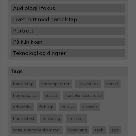
Audiologi i fokus
Livet mitt med hørselstap
Portrett
På klinikken
Teknologi og dingser
Tags
hørselstap
høreapparater
livskvalitet
hørsel
høreapparat
sosialt
hørselsnedsettelse
arbeidsliv
få hjelp
musikk
tinnitus
hørselstest
forskning
frekvens
sosiale sammenkomster
tilvenning
tech
app