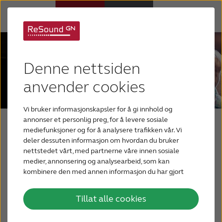
Høreapparater
Denne nettsiden
Hørselstap
anvender cookies
Vi bruker informasjonskapsler for å gi innhold og
Hvorfor ReSound
annonser et personlig preg, for å levere sosiale
Bloggen din om
mediefunksjoner og for å analysere trafikken vår. Vi
deler dessuten informasjon om hvordan du bruker
Hjelp
hørsel
nettstedet vårt, med partnerne våre innen sosiale
medier, annonsering og analysearbeid, som kan
kombinere den med annen informasjon du har gjort
Blogg
En blogg for mennesker som har, eller
tilgjengelig for dem, eller som de har samlet inn
gjennom din bruk av tjenestene deres.
mistenker, et hørselstap. Og for deres
Tillat alle cookies
KONTAKT OSS
pårørende som leter etter nyttig informasjon
for bedre å forstå sine kjære med nedsatt