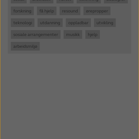
forskning
få hjelp
resound
ørepropper
teknologi
utdanning
oppladbar
utvikling
sosiale arrangementer
musikk
hjelp
arbeidsmiljø