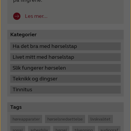
Les mer...
Kategorier
Ha det bra med hørselstap
Livet mitt med hørselstap
Slik fungerer hørselen
Teknikk og dingser
Tinnitus
Tags
høreapparater
hørselsnedsettelse
livskvalitet
sosial
arbeidsliv
hørsel
tilvenning
audiograf