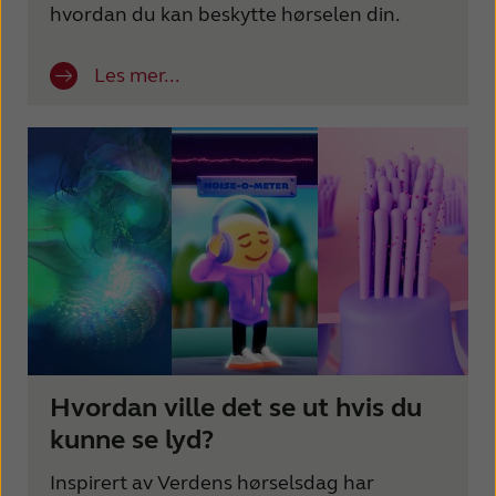
hvordan du kan beskytte hørselen din.
France
India
International
Italia
Les mer...
Kazakhstan
Korea
Latinoamérica
Netherlands
New Zealand
Norge
Schweiz
Suisse
Suomi
Sverige
Türkçe
United Kingdom
United States
Österreich
Hvordan ville det se ut hvis du
kunne se lyd?
عربي
日本
Inspirert av Verdens hørselsdag har