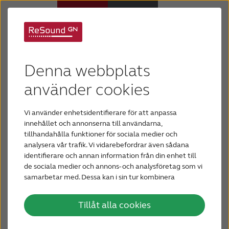
Hjälp för
Hörapparater
Denna webbplats
hörselnedsättning
Om nedsatt hörsel
använder cookies
Hörselnedsättningar kan ha olika orsaker och kan
Vi använder enhetsidentifierare för att anpassa
uppstå gradvis eller plötsligt. Vissa typer av
Hjälp
innehållet och annonserna till användarna,
hörselnedsättning kan behandlas medicinskt
tillhandahålla funktioner för sociala medier och
medan andra typer inte kan.
analysera vår trafik. Vi vidarebefordrar även sådana
Varför ReSound?
identifierare och annan information från din enhet till
Läs mer om olika typer av behandlingar för
de sociala medier och annons- och analysföretag som vi
hörselnedsättning.
samarbetar med. Dessa kan i sin tur kombinera
Blogg
informationen med annan information som du har
tillhandahållit eller som de har samlat in när du har
Tillåt alla cookies
använt deras tjänster.
KONTAKTA OSS