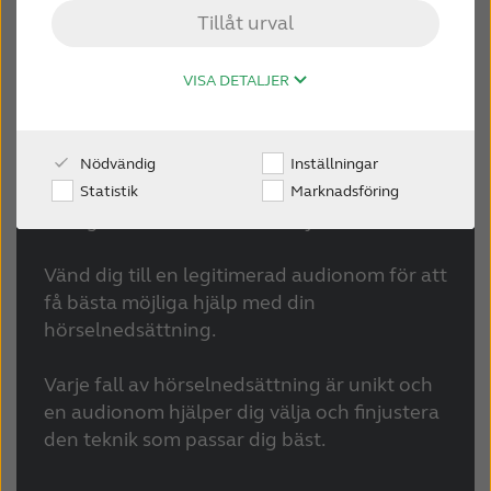
Tillåt urval
WEBSHOP
Hörselteknik
VISA DETALJER
En av de vanligaste sätten att avhjälpa en
FÖR AUDIONOMER
hörselnedsättning är specialanpassade
personliga förstärkningsenheter. En
Nödvändig
Inställningar
SVERIGE
hörapparat är en slags förstärkningsenhet
Statistik
Marknadsföring
som gör det lättare att höra ljud.
Australia
Brasil
Vänd dig till en legitimerad audionom för att
Canada
Česká republika
få bästa möjliga hjälp med din
hörselnedsättning.
China
Danmark
Varje fall av hörselnedsättning är unikt och
Deutschland
España
en audionom hjälper dig välja och finjustera
France
India
den teknik som passar dig bäst.
International
Italia