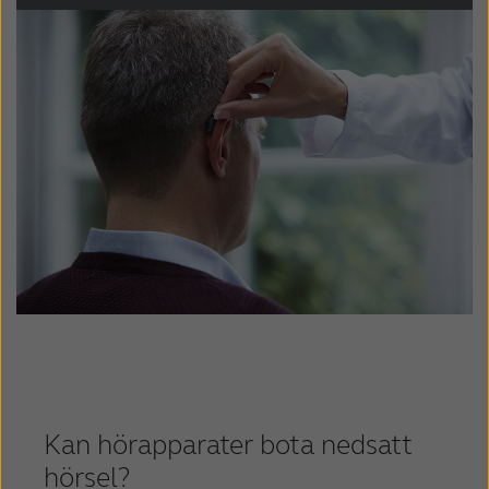
Kazakhstan
Korea
Latinoamérica
Netherlands
New Zealand
Norge
Schweiz
Suisse
Suomi
Sverige
Türkçe
United Kingdom
United States
Österreich
عربي
日本
Kan hörapparater bota nedsatt
hörsel?