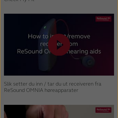
Slik setter du inn / tar du ut receiveren fra
ReSound OMNIA høreapparater