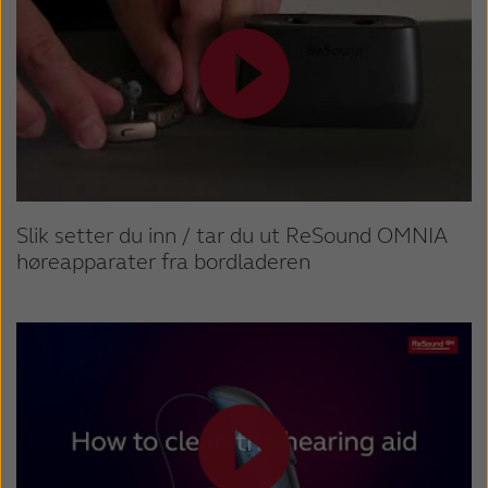
Slik setter du inn / tar du ut ReSound OMNIA
høreapparater fra bordladeren