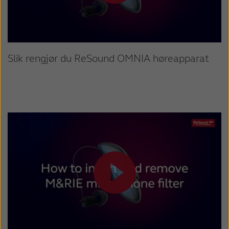
Slik rengjør du ReSound OMNIA høreapparat