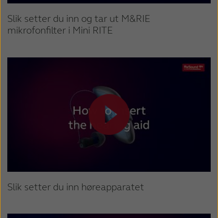
Slik setter du inn og tar ut M&RIE
mikrofonfilter i Mini RITE
Slik setter du inn høreapparatet