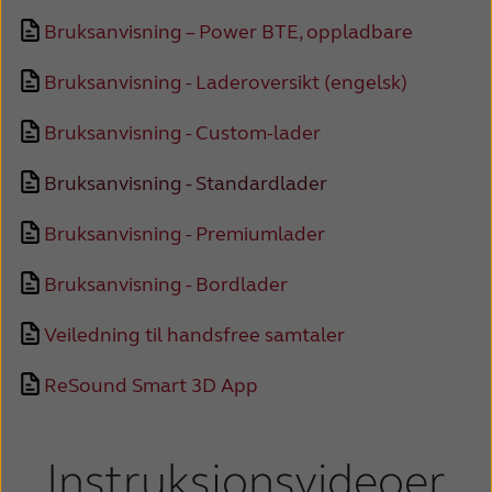
France
India
Bruksanvisning – Power BTE, oppladbare
International
Italia
Bruksanvisning - Laderoversikt (engelsk)
Kazakhstan
Korea
Bruksanvisning - Custom-lader
Latinoamérica
Netherlands
Bruksanvisning - Standardlader
New Zealand
Norge
Bruksanvisning - Premiumlader
Schweiz
Suisse
Bruksanvisning - Bordlader
Suomi
Sverige
Veiledning til handsfree samtaler
Türkçe
United Kingdom
ReSound Smart 3D App
United States
Österreich
عربي
日本
Instruksjonsvideoer