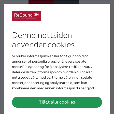
Støtte for ReSound
Høreapparater
OMNIA
Denne nettsiden
Hørselstap
anvender cookies
Vi bruker informasjonskapsler for å gi innhold og
Hvorfor ReSound
annonser et personlig preg, for å levere sosiale
mediefunksjoner og for å analysere trafikken vår. Vi
deler dessuten informasjon om hvordan du bruker
Hjelp
nettstedet vårt, med partnerne våre innen sosiale
medier, annonsering og analysearbeid, som kan
Gratulerer med ditt nye ReSound OMNIA
kombinere den med annen informasjon du har gjort
Blogg
tilgjengelig for dem, eller som de har samlet inn
høreapparat - designet for å gi deg en
gjennom din bruk av tjenestene deres.
persontilpasset høreopplevelse. Her er alt du
Tillat alle cookies
KONTAKT OSS
trenger for å komme i gang.