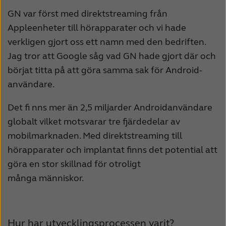
GN var först med direktstreaming från
Kazakhstan
Korea
Appleenheter till hörapparater och vi hade
Latinoamérica
Netherlands
verkligen gjort oss ett namn med den bedriften.
Jag tror att Google såg vad GN hade gjort där och
New Zealand
Norge
börjat titta på att göra samma sak för Android-
Schweiz
Suisse
användare.
Suomi
Sverige
Det fi nns mer än 2,5 miljarder Androidanvändare
globalt vilket motsvarar tre fjärdedelar av
Türkçe
United Kingdom
mobilmarknaden. Med direktstreaming till
United States
Österreich
hörapparater och implantat finns det potential att
göra en stor skillnad för otroligt
عربي
日本
många människor.
Hur har utvecklingsprocessen varit?