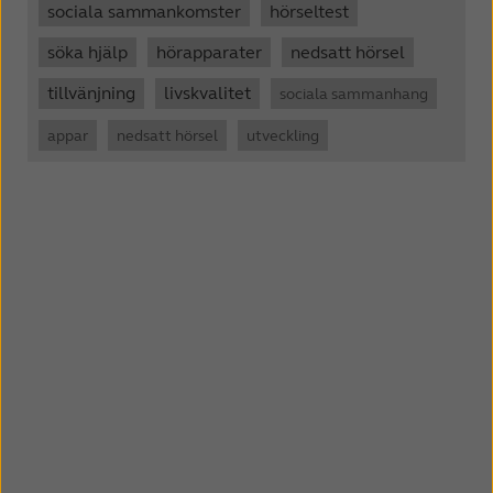
sociala sammankomster
hörseltest
söka hjälp
hörapparater
nedsatt hörsel
tillvänjning
livskvalitet
sociala sammanhang
appar
nedsatt hörsel
utveckling