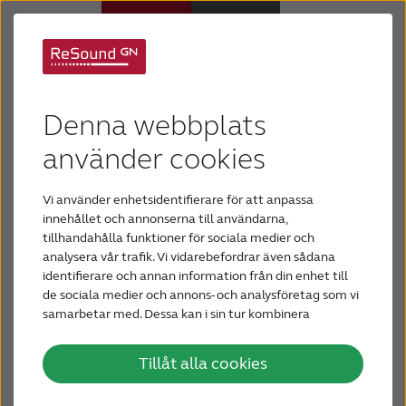
Din blogg om hörsel
Hörapparater
Nyfiken på hur det är
Denna webbplats
Om nedsatt hörsel
att samarbeta med
använder cookies
Google?
Vi använder enhetsidentifierare för att anpassa
Hjälp
innehållet och annonserna till användarna,
tillhandahålla funktioner för sociala medier och
Vill du veta hur det är att utveckla något
analysera vår trafik. Vi vidarebefordrar även sådana
Varför ReSound?
tillsammans med Google så läs den här intervjun
identifierare och annan information från din enhet till
de sociala medier och annons- och analysföretag som vi
med Thorkild Find Pedersen, Principal
samarbetar med. Dessa kan i sin tur kombinera
Blogg
Software Developer på GN.
informationen med annan information som du har
tillhandahållit eller som de har samlat in när du har
Tillåt alla cookies
använt deras tjänster.
KONTAKTA OSS