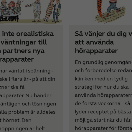
 inte orealistiska
Så vänjer du dig v
rväntningar till
att använda
n partners nya
hörapparater
rapparater
En grundlig genomgån
och förberedelse redan
har väntat i spänning -
kliniken med en tydlig
ke i flera år - på att din
strategi för hur du ska
tner ska få
använda hörapparater
apparater. Nu händer
de första veckorna – så
 äntligen och lösningen
lyder receptet på bästa
alla problem är alldeles
möjliga start när du får
t hörnet. Den
hörapparater för först
hoppningen är helt