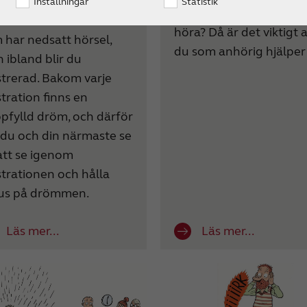
ner du igen dig? Du vill
Inställningar
Statistik
som står nära dig inte 
tta dina allra närmaste
höra? Då är det viktigt a
 har nedsatt hörsel,
du som anhörig hjälper t
 ibland blir du
strerad. Bakom varje
stration finns en
pfylld dröm, och därför
 du och din närmaste se
 att se igenom
strationen och hålla
us på drömmen.
Läs mer...
Läs mer...