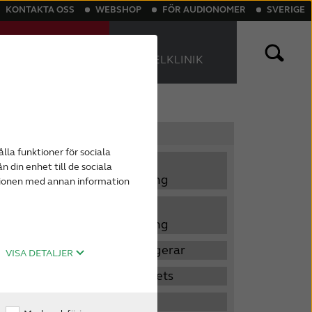
KONTAKTA OSS
WEBSHOP
FÖR AUDIONOMER
SVERIGE
TESTA HÖRSELN
HITTA
ONLINE
HÖRSELKLINIK
sättning
th hörapparater
Tinnitus
Laddningsbara hörapparater
Kategorier
lla funktioner för sociala
Må bra med
n din enhet till de sociala
hörselnedsättning
ationen med annan information
Mitt liv med
hörselnedsättning
Hur hörseln fungerar
VISA DETALJER
Teknik och gadgets
Tinnitus
n