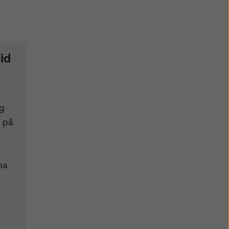
id
g
 på
na
a