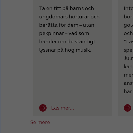
Ta en titt på barns och
Int
ungdomars hörlurar och
bor
berätta för dem – utan
golv
pekpinnar – vad som
och
händer om de ständigt
”La
lyssnar på hög musik.
spe
Jul
kan 
men
ans
har
Läs mer...
Se mere