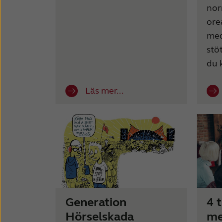
nor
ore
med
stö
du 
Läs mer...
Generation
4 t
Hörselskada
me