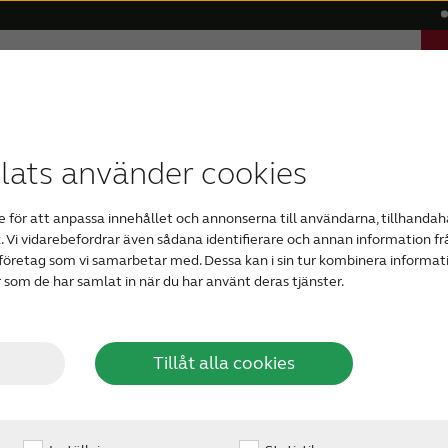
el
Hjälp
Varför ReSound?
Blogg
g
ör
men
igitala hörapparater
Åldersrelaterad hörselnedsättning
Kompatibilitet
ReSonans - vårt magasin om hörsel
Osynliga hörapparater
ReSound Assist
Grav hörselned
Bluetoo
ats använder cookies
 för att anpassa innehållet och annonserna till användarna, tillhandahå
. Vi vidarebefordrar även sådana identifierare och annan information frå
företag som vi samarbetar med. Dessa kan i sin tur kombinera inform
r som de har samlat in när du har använt deras tjänster.
ata om de
Kan du höra
Tillåt alla cookies
ppfyllda
påskharen?
ömmarna
Misstänker du att någo