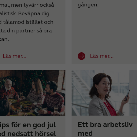
gången.
mal, men tyvärr också
alistisk. Beväpna dig
 tålamod istället och
tta din partner så bra
kan.
Läs mer...
Läs mer...
Ett bra arbetsliv
ips för en god jul
med
d nedsatt hörsel