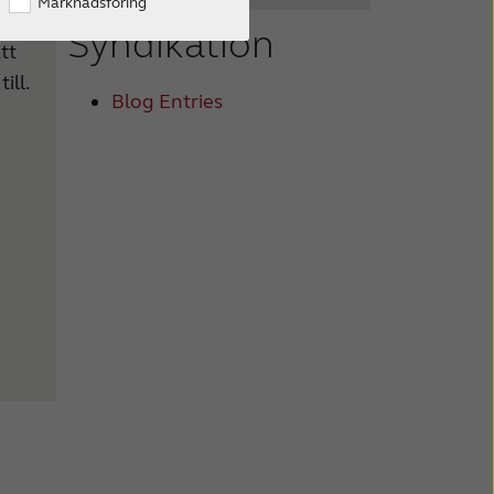
Marknadsföring
kan
Syndikation
tt
ill.
Blog Entries