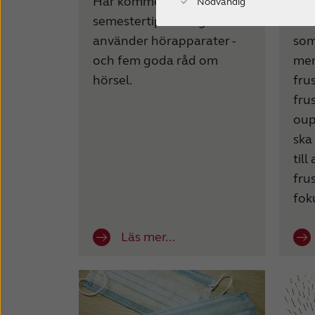
Här kommer heta
Kän
Nödvändig
semestertips till dig som
stö
använder hörapparater -
som
och fem goda råd om
men
hörsel.
fru
fru
oup
ska
till
fru
fok
Läs mer...