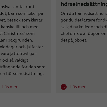
hörselnedsättnin
ensiva samtal runt
det, barn som leker på
Om du har
nedsatt hörs
et, bestick som klirrar
gör du
det
lättare
för
di
 kanske till och med
själv,
dina
kollegor
och
d
st Christmas” som
chef
om
du
är
öppen
o
lar i bakgrunden.
det
på
jobbet.
middagar och julfester
vara jättetrevliga –
 också väldigt
trängande för den som
 en hörselnedsättning.
Läs mer...
Läs mer...