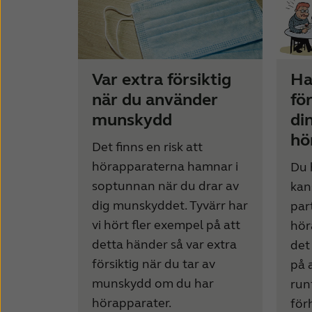
Var extra försiktig
Ha
när du använder
fö
munskydd
di
hö
Det finns en risk att
hörapparaterna hamnar i
Du 
soptunnan när du drar av
kans
dig munskyddet. Tyvärr har
par
vi hört fler exempel på att
hör
detta händer så var extra
det
försiktig när du tar av
på 
munskydd om du har
run
hörapparater.
för