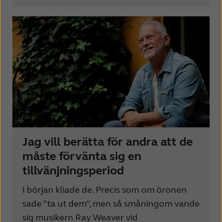
Kazakhstan
Korea
Latinoamérica
Netherlands
New Zealand
Norge
Schweiz
Suisse
Suomi
Sverige
Türkçe
United Kingdom
Jag vill berätta för andra att de
United States
Österreich
måste förvänta sig en
عربي
日本
tillvänjningsperiod
I början kliade de. Precis som om öronen
sade ”ta ut dem”, men så småningom vande
sig musikern Ray Weaver vid