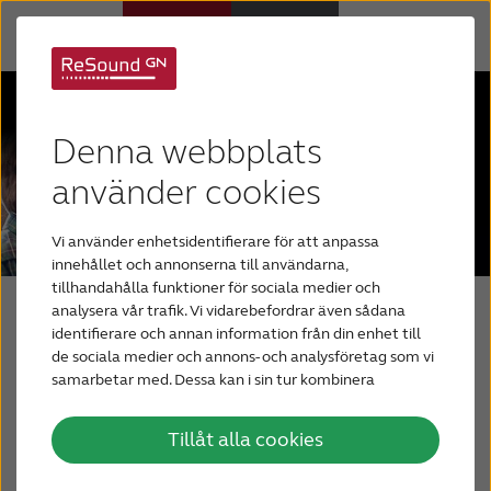
Hörapparater
Denna webbplats
Om nedsatt hörsel
använder cookies
Vi använder enhetsidentifierare för att anpassa
Hjälp
innehållet och annonserna till användarna,
tillhandahålla funktioner för sociala medier och
analysera vår trafik. Vi vidarebefordrar även sådana
Varför ReSound?
Din blogg om hörsel
identifierare och annan information från din enhet till
de sociala medier och annons- och analysföretag som vi
samarbetar med. Dessa kan i sin tur kombinera
Blogg
informationen med annan information som du har
tillhandahållit eller som de har samlat in när du har
Tillåt alla cookies
Din blogg om hörsel
använt deras tjänster.
KONTAKTA OSS