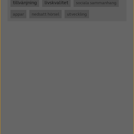
tillvänjning
livskvalitet
sociala sammanhang
appar
nedsatt hörsel
utveckling