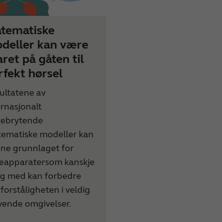
tematiske
deller kan være
aret på gåten til
rfekt hørsel
ultatene av
ernasjonalt
ebrytende
ematiske modeller kan
ne grunnlaget for
eapparatersom kanskje
 og med kan forbedre
eforståligheten i veldig
yende omgivelser.