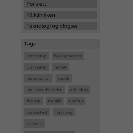
Portrett
På klinikken
Teknologi og dingser
Tags
hørselstap
høreapparater
livskvalitet
hørsel
høreapparat
sosialt
hørselsnedsettelse
arbeidsliv
få hjelp
musikk
tinnitus
hørselstest
forskning
frekvens