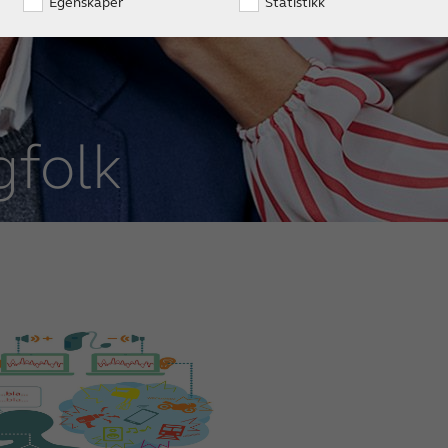
Egenskaper
Statistikk
gfolk