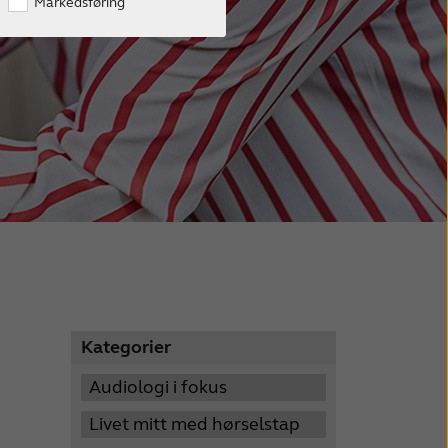
Markedsføring
Kategorier
Audiologi i fokus
Livet mitt med hørselstap