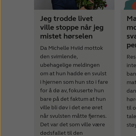
Jeg trodde livet
Ma
ville stoppe når jeg
mo
mistet hørselen
sv
pe
Da Michelle Hviid mottok
den svimlende,
Res
ubehagelige meldingen
int
om at hun hadde en svulst
ban
i hjernen som hun sto i fare
mat
for å dø av, fokuserte hun
dan
bare på det faktum at hun
hør
ville bli døv i det ene øret
til
når svulsten måtte fjernes.
tal
Det var det som ville være
stø
dødsfallet til den