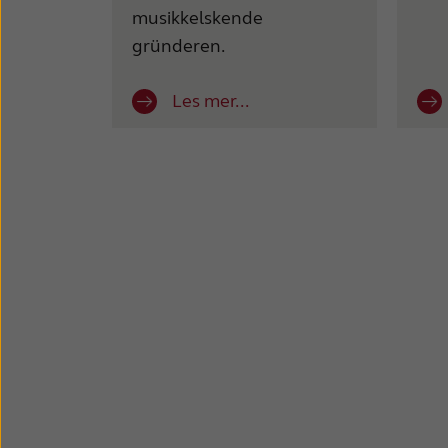
musikkelskende
gründeren.
Les mer...