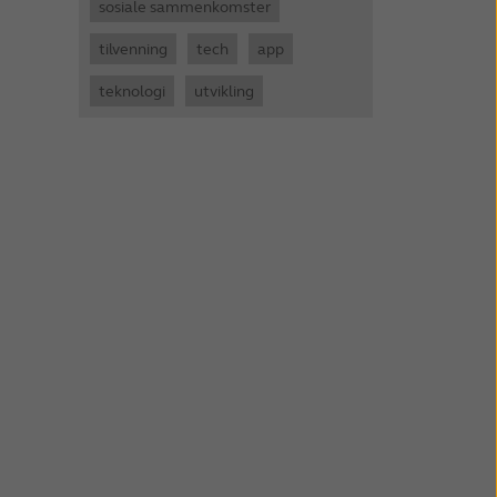
sosiale sammenkomster
tilvenning
tech
app
teknologi
utvikling