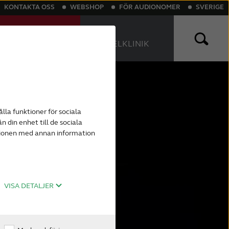
KONTAKTA OSS
WEBSHOP
FÖR AUDIONOMER
SVERIGE
TESTA HÖRSELN
HITTA
ONLINE
HÖRSELKLINIK
sättning
th hörapparater
Tinnitus
Laddningsbara hörapparater
lla funktioner för sociala
n din enhet till de sociala
ogg om
ationen med annan information
VISA DETALJER