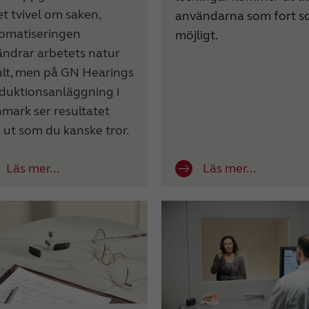
et tvivel om saken,
användarna som fort 
omatiseringen
möjligt.
ändrar arbetets natur
alt, men på GN Hearings
duktionsanläggning i
mark ser resultatet
e ut som du kanske tror.
Läs mer...
Läs mer...