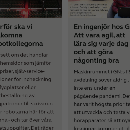
rför ska vi
En ingenjör hos 
lkomna
Att vara agil, att
botkollegorna
lära sig varje dag
och att göra
sett om det handlar
någonting bra
hemsidor som jämför
priser, själv-service-
Maskinrummet i GN:s F
tioner för incheckning
avdelning sover aldrig 
lygplatser eller
inte ens under en
rbeställning av
pågående pandemi.
De
gpatroner till skrivaren
har varit högsta priorit
är robotarna här för att
att utveckla och testa 
nna - och tar över våra
hörapparater så att ny
etsuppgifter. Det råder
lösningar kommer ut til