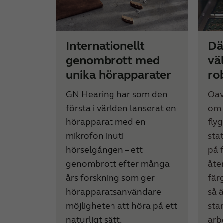
Internationellt
Dä
genombrott med
vä
unika hörapparater
ro
GN Hearing har som den
Oav
första i världen lanserat en
om 
hörapparat med en
flyg
mikrofon inuti
sta
hörselgången – ett
på f
genombrott efter många
åte
års forskning som ger
fär
hörapparatsanvändare
så 
möjligheten att höra på ett
sta
naturligt sätt.
arb