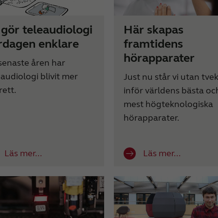
 gör teleaudiologi
Här skapas
rdagen enklare
framtidens
hörapparater
senaste åren har
eaudiologi blivit mer
Just nu står vi utan tve
rett.
inför världens bästa oc
mest högteknologiska
hörapparater.
Läs mer...
Läs mer...