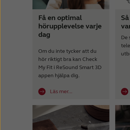
Få en optimal
Så
hörupplevelse varje
va
dag
De 
tel
Om du inte tycker att du
utb
hör riktigt bra kan Check
My Fit i ReSound Smart 3D
appen hjälpa dig.
Läs mer...