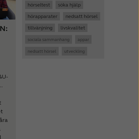
hörseltest
söka hjälp
hörapparater
nedsatt hörsel
GN:
tillvänjning
livskvalitet
sociala sammanhang
appar
nedsatt hörsel
utveckling
&U-
…
t
et
våra
a
l