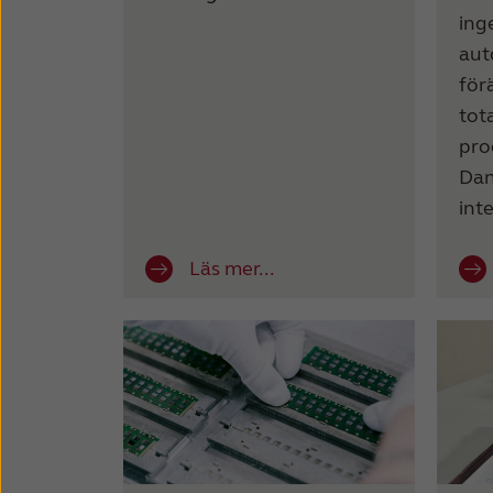
ing
aut
för
tot
pro
Dan
int
Läs mer...