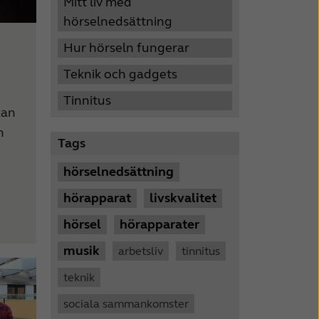
Mitt liv med
hörselnedsättning
Hur hörseln fungerar
Teknik och gadgets
Tinnitus
kan
h
Tags
hörselnedsättning
hörapparat
livskvalitet
hörsel
hörapparater
musik
arbetsliv
tinnitus
teknik
sociala sammankomster