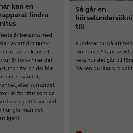
här kan en
Så går en
rapparat lindra
hörselundersökn
nnitus
till
flesta är bekanta med
Funderar du på att test
lan av att det tjuter i
din hörsel? Kanske vill 
nen efter en konsert.
veta hur det går till för
 tur är försvinner det
Då kan du läsa om det h
st, men för en del blir
tandet, susandet,
ckandet, eller surrandet
 kronisk tinnitus som de
te lära sig att leva med.
 hur gör man det
ntligen?