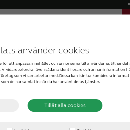
el
Hjälp
Varför ReSound?
Blogg
g
ör
men
igitala hörapparater
Åldersrelaterad hörselnedsättning
Kompatibilitet
ReSonans - vårt magasin om hörsel
Osynliga hörapparater
ReSound Assist
Grav hörselned
Bluetoo
ats använder cookies
 för att anpassa innehållet och annonserna till användarna, tillhandahå
. Vi vidarebefordrar även sådana identifierare och annan information frå
Din bl
företag som vi samarbetar med. Dessa kan i sin tur kombinera inform
r som de har samlat in när du har använt deras tjänster.
hörsel
Tillåt alla cookies