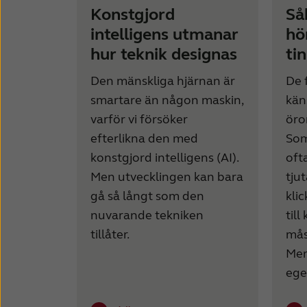
Konstgjord
Så
intelligens utmanar
hö
hur teknik designas
ti
Den mänskliga hjärnan är
De 
smartare än någon maskin,
käns
varför vi försöker
öro
efterlikna den med
Som
konstgjord intelligens (AI).
ofta
Men utvecklingen kan bara
tju
gå så långt som den
kli
nuvarande tekniken
till
tillåter.
mås
Men
ege