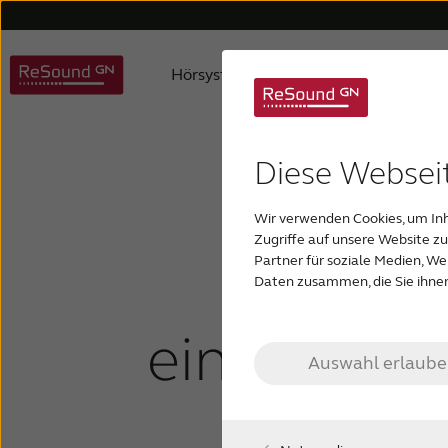
Hörsysteme
Hörverlust
ReSound Hörsysteme
Schwerhörigkeit verstehen
Über uns
Hilfe für Hörgeräte
Karriere
Hilfe für Zubehör
Auracast Hörsysteme
Produktphilosophie
Hörgeschädigte Kinder
Hilfe für
Ref
Dig
Diese Websei
Was s
Wir verwenden Cookies, um Inh
Maßgefertigte Hörgeräte
Hörsysteme für Tinnitus
Zugriffe auf unsere Website z
Partner für soziale Medien, W
Ursac
Daten zusammen, die Sie ihnen
einen Hörv
Auswahl erlaub