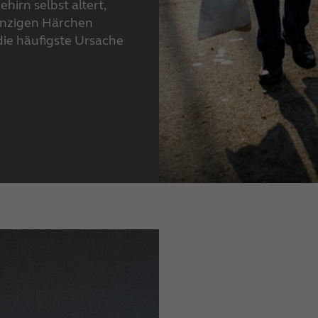
hirn selbst altert,
winzigen Härchen
ie häufigste Ursache