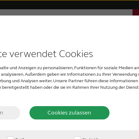
Über ReSound
Support & Unterstützung
 Apps
erenzen
itale Hörsysteme
Altersbedingte Schwerhörigkeit
Kompatible Geräte
Auszeichnungen
Bluetooth-Hörsysteme
Hochgradige Schwerh
Fast unsic
te verwendet Cookies
ind die
Es gibt viele verschie
alte und Anzeigen zu personalisieren, Funktionen für soziale Medien a
Einige stammen aus 
u analysieren. Außerdem geben wir Informationen zu Ihrer Verwendung 
laute Maschinen, laut
erbung und Analysen weiter. Unsere Partner führen diese Informatione
hen für
Explosionen, das Drö
 bereitgestellt haben oder die sie im Rahmen Ihrer Nutzung der Dien
Düsenflugzeugen. And
eigenen Körper zurüc
erlust?
beispielsweise durc
en
Cookies zulassen
oder durch eine Ohrin
häufigsten ist ein Hör
erklären, dass wir älte