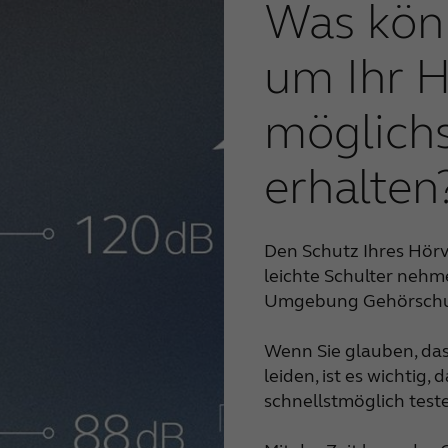
Was könn
um Ihr 
möglichs
erhalten
Den Schutz Ihres Hörv
leichte Schulter nehme
Umgebung Gehörschut
Wenn Sie glauben, das
leiden, ist es wichtig,
schnellstmöglich teste