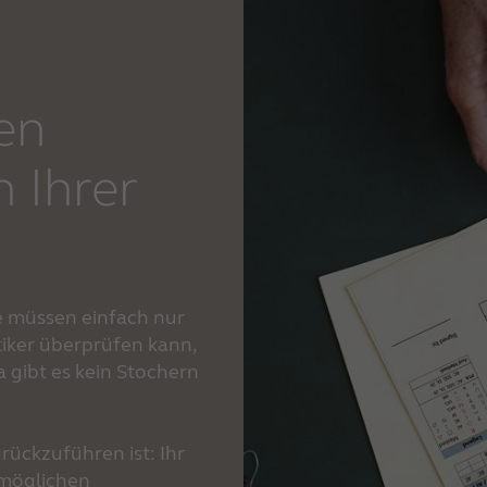
en
n Ihrer
ie müssen einfach nur
tiker überprüfen kann,
a gibt es kein Stochern
rückzuführen ist: Ihr
 möglichen