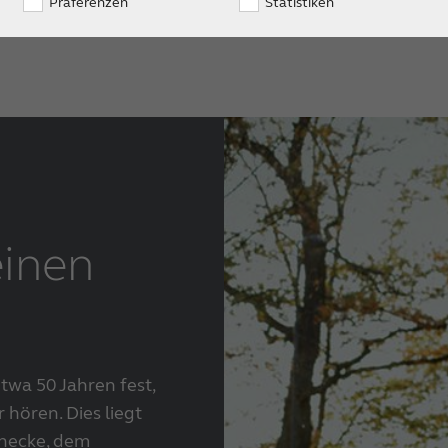
Präferenzen
Statistiken
einen
twa 50 Jahren fest,
 hören. Dies liegt
hnecke, dem