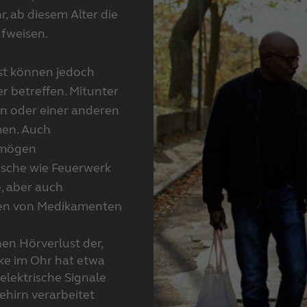
, ab diesem Alter die
fweisen.
st können jedoch
r betreffen. Mitunter
n oder einer anderen
men. Auch
rmögen
äusche wie Feuerwerk
, aber auch
en von Medikamenten
en Hörverlust der,
ke im Ohr hat etwa
 elektrische Signale
hirn verarbeitet